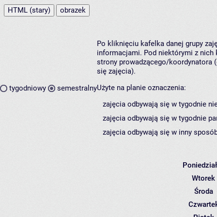
HTML (stary)
obrazek
Po kliknięciu kafelka danej grupy za
informacjami. Pod niektórymi z nich k
strony prowadzącego/koordynatora (
się zajęcia).
Użyte na planie oznaczenia:
tygodniowy
semestralny
zajęcia odbywają się w tygodnie ni
zajęcia odbywają się w tygodnie pa
zajęcia odbywają się w inny sposób
Poniedzia
Wtorek
Środa
Czwarte