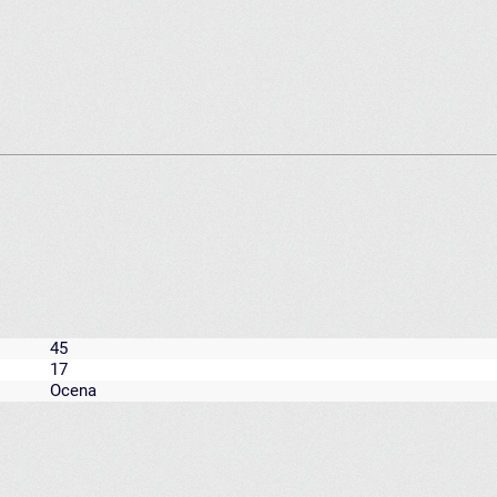
45
17
Ocena