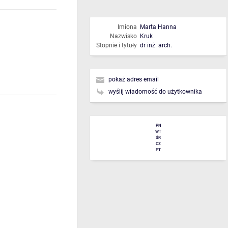
Imiona
Marta Hanna
Nazwisko
Kruk
Stopnie i tytuły
dr inż. arch.
pokaż adres email
wyślij wiadomość do użytkownika
PN
WT
ŚR
CZ
PT