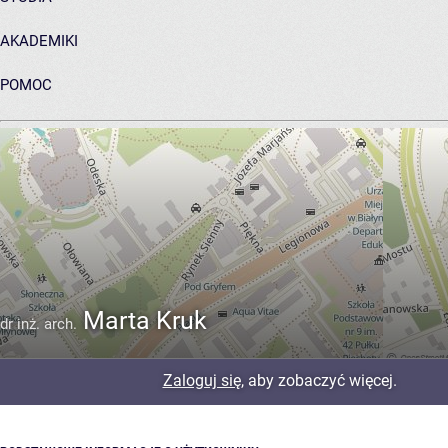
AKADEMIKI
POMOC
ARCHIWUM PRAC DYPLOMOWYCH
Marta Kruk
dr inż. arch.
Zaloguj się
, aby zobaczyć więcej.