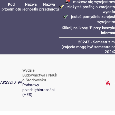
- możesz się wyrejestrow
Kod
Nazwa
Nazwa
- złożyłeś prośbę o zarejestr
przedmiotu
jednostki
przedmiotu
wycofa
- jesteś pomyślnie zarejes
wyrejestr
Kliknij na ikonę "i" przy kosz
informac
2024Z
- Semestr zi
(zajęcia mogą być semestralne,
2024
Wydział
Budownictwa i Nauk
o Środowisku
AK2S21019A
Podstawy
przedsiębiorczości
(HES)