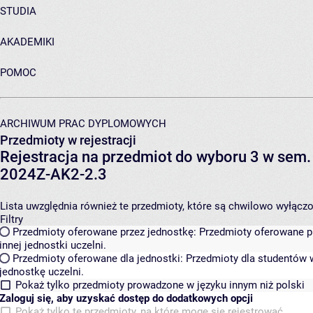
STUDIA
AKADEMIKI
POMOC
ARCHIWUM PRAC DYPLOMOWYCH
Przedmioty w rejestracji
Rejestracja na przedmiot do wyboru 3 w se
2024Z-AK2-2.3
Lista uwzględnia również te przedmioty, które są chwilowo wyłączone
Filtry
Przedmioty oferowane przez jednostkę:
Przedmioty oferowane pr
innej jednostki uczelni.
Przedmioty oferowane dla jednostki:
Przedmioty dla studentów w
jednostkę uczelni.
Pokaż tylko przedmioty prowadzone w języku innym niż polski
Zaloguj się, aby uzyskać dostęp do dodatkowych opcji
Pokaż tylko te przedmioty, na które mogę się rejestrować