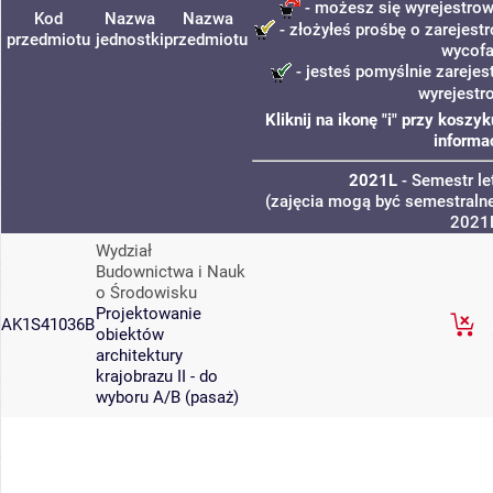
- możesz się wyrejestrow
Kod
Nazwa
Nazwa
- złożyłeś prośbę o zarejestr
przedmiotu
jednostki
przedmiotu
wycofa
- jesteś pomyślnie zarejes
wyrejestr
Kliknij na ikonę "i" przy kosz
informa
2021L
- Semestr l
(zajęcia mogą być semestralne
2021
Wydział
Budownictwa i Nauk
o Środowisku
Projektowanie
AK1S41036B
obiektów
architektury
krajobrazu II - do
wyboru A/B (pasaż)