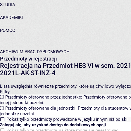
STUDIA
AKADEMIKI
POMOC
ARCHIWUM PRAC DYPLOMOWYCH
Przedmioty w rejestracji
Rejestracja na Przedmiot HES VI w sem. 2021L
2021L-AK-ST-INŻ-4
Lista uwzględnia również te przedmioty, które są chwilowo wyłączone
Filtry
Przedmioty oferowane przez jednostkę:
Przedmioty oferowane pr
innej jednostki uczelni.
Przedmioty oferowane dla jednostki:
Przedmioty dla studentów w
jednostkę uczelni.
Pokaż tylko przedmioty prowadzone w języku innym niż polski
Zaloguj się, aby uzyskać dostęp do dodatkowych opcji
Pokaż tylko te przedmioty, na które mogę się rejestrować