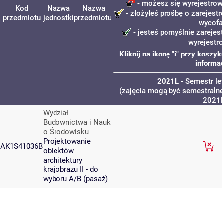
- możesz się wyrejestrow
Kod
Nazwa
Nazwa
- złożyłeś prośbę o zarejestr
przedmiotu
jednostki
przedmiotu
wycofa
- jesteś pomyślnie zarejes
wyrejestr
Kliknij na ikonę "i" przy kosz
informa
2021L
- Semestr l
(zajęcia mogą być semestralne
2021
Wydział
Budownictwa i Nauk
o Środowisku
Projektowanie
AK1S41036B
obiektów
architektury
krajobrazu II - do
wyboru A/B (pasaż)