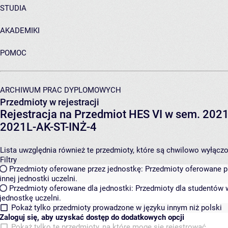
STUDIA
AKADEMIKI
POMOC
ARCHIWUM PRAC DYPLOMOWYCH
Przedmioty w rejestracji
Rejestracja na Przedmiot HES VI w sem. 2021L
2021L-AK-ST-INŻ-4
Lista uwzględnia również te przedmioty, które są chwilowo wyłączone
Filtry
Przedmioty oferowane przez jednostkę:
Przedmioty oferowane pr
innej jednostki uczelni.
Przedmioty oferowane dla jednostki:
Przedmioty dla studentów w
jednostkę uczelni.
Pokaż tylko przedmioty prowadzone w języku innym niż polski
Zaloguj się, aby uzyskać dostęp do dodatkowych opcji
Pokaż tylko te przedmioty, na które mogę się rejestrować