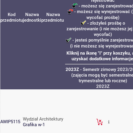
rejestrować
- możesz się zarejestrowa
- możesz się wyrejestrować (
Kod
Nazwa
Nazwa
wycofać prośbę)
przedmiotu
jednostki
przedmiotu
- złożyłeś prośbę o
zarejestrowanie (i nie możesz jej
wycofać)
- jesteś pomyślnie zarejestro
(i nie możesz się wyrejestrowa
Kliknij na ikonę "i" przy koszyku,
uzyskać dodatkowe informacje
2023Z
- Semestr zimowy 2023/
(zajęcia mogą być semestralne
trymestralne lub roczne)
2023Z
Wydział Architektury
AWIP5115
Grafika w-1