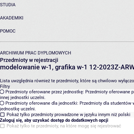
STUDIA
AKADEMIKI
POMOC
ARCHIWUM PRAC DYPLOMOWYCH
Przedmioty w rejestracji
modelowanie w-1, grafika w-1 12-2023Z-A
Lista uwzględnia również te przedmioty, które są chwilowo wyłączone
Filtry
Przedmioty oferowane przez jednostkę:
Przedmioty oferowane pr
innej jednostki uczelni.
Przedmioty oferowane dla jednostki:
Przedmioty dla studentów w
jednostkę uczelni.
Pokaż tylko przedmioty prowadzone w języku innym niż polski
Zaloguj się, aby uzyskać dostęp do dodatkowych opcji
Pokaż tylko te przedmioty, na które mogę się rejestrować