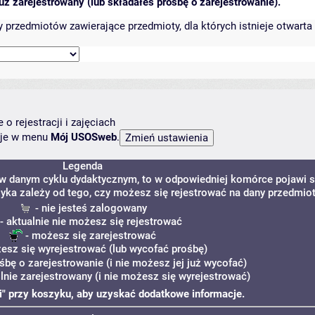
ż zarejestrowany (lub składałeś prośbę o zarejestrowanie).
przedmiotów zawierające przedmioty, dla których istnieje otwarta 
o rejestracji i zajęciach
ncje w menu
Mój USOSweb
.
Legenda
 w danym cyklu dydaktycznym, to w odpowiedniej komórce pojawi s
zyka zależy od tego, czy możesz się rejestrować na dany przedmiot
- nie jesteś zalogowany
- aktualnie nie możesz się rejestrować
- możesz się zarejestrować
esz się wyrejestrować (lub wycofać prośbę)
śbę o zarejestrowanie (i nie możesz jej już wycofać)
lnie zarejestrowany (i nie możesz się wyrejestrować)
 "i" przy koszyku, aby uzyskać dodatkowe informacje.