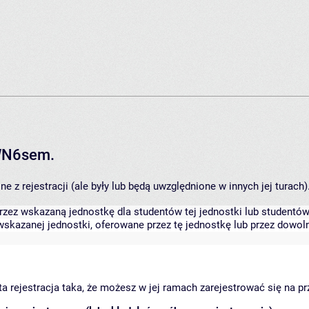
RWN6sem.
 z rejestracji (ale były lub będą uwzględnione w innych jej turach)
zez wskazaną jednostkę dla studentów tej jednostki lub studentów 
skazanej jednostki, oferowane przez tę jednostkę lub przez dowoln
arta rejestracja taka, że możesz w jej ramach zarejestrować się na p