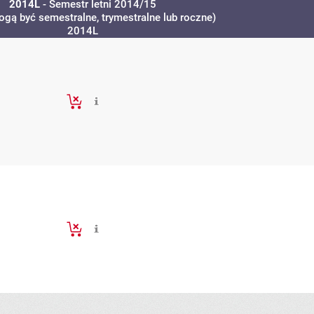
2014L
- Semestr letni 2014/15
ogą być semestralne, trymestralne lub roczne)
2014L