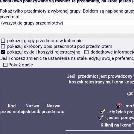
Dodatkowo pokazywane są również te przedmioty, na które jesteś ju
Pokaż tylko przedmioty z wybranej grupy:
Boldem są napisane grupy 
przedmiot.
pokazuj grupy przedmiotu w kolumnie
pokazuj skrócony opis przedmiotu pod przedmiotem
pokazuj cykle i koszyki rejestracyjne
dodatkowe informacje 
Jeśli chcesz zmienić te ustawienia na stałe, edytuj swoje prefere
Pokaż opcje
Jeśli przedmiot jest prowadzony
koszyk rejestracyjny. Ikona kos
Kod
Nazwa
Nazwa
- moż
przedmiotu
jednostki
przedmiotu
- złożyłeś pro
- jesteś pomyś
Kliknij na ikonę