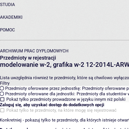
STUDIA
AKADEMIKI
POMOC
ARCHIWUM PRAC DYPLOMOWYCH
Przedmioty w rejestracji
modelowanie w-2, grafika w-2 12-2014L-A
Lista uwzględnia również te przedmioty, które są chwilowo wyłączone
Filtry
Przedmioty oferowane przez jednostkę:
Przedmioty oferowane pr
Przedmioty oferowane dla jednostki:
Przedmioty dla studentów w
Pokaż tylko przedmioty prowadzone w języku innym niż polski
Zaloguj się, aby uzyskać dostęp do dodatkowych opcji
Pokaż tylko te przedmioty, na które mogę się rejestrować
Konkretniej - pokazuj tylko te przedmioty, dla których istnieje otw