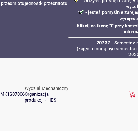
- złożyłeś prośbę o zarejest
przedmiotu
jednostki
przedmiotu
wycof
- jesteś pomyślnie zareje
wyrejest
Kliknij na ikonę "i" przy kos
inform
2023Z
- Semestr z
(zajęcia mogą być semestraln
202
Wydział Mechaniczny
MK1S07006
Organizacja
produkcji - HES