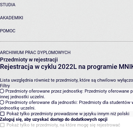
STUDIA
AKADEMIKI
POMOC
ARCHIWUM PRAC DYPLOMOWYCH
Przedmioty w rejestracji
Rejestracja w cyklu 2022L na programie MN
Lista uwzględnia również te przedmioty, które są chwilowo wyłączone
Filtry
Przedmioty oferowane przez jednostkę:
Przedmioty oferowane pr
innej jednostki uczelni.
Przedmioty oferowane dla jednostki:
Przedmioty dla studentów w
jednostkę uczelni.
Pokaż tylko przedmioty prowadzone w języku innym niż polski
Zaloguj się, aby uzyskać dostęp do dodatkowych opcji
Pokaż tylko te przedmioty, na które mogę się rejestrować