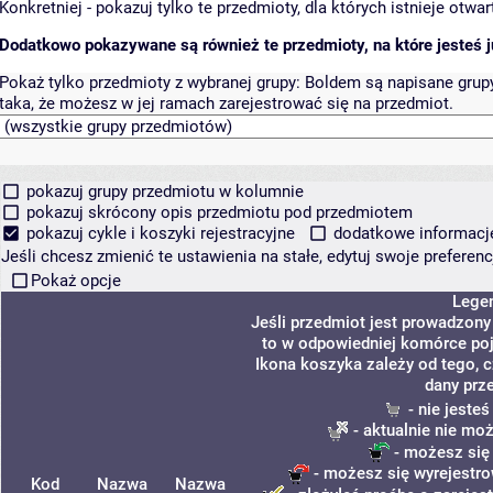
Konkretniej - pokazuj tylko te przedmioty, dla których istnieje otw
Dodatkowo pokazywane są również te przedmioty, na które jesteś ju
Pokaż tylko przedmioty z wybranej grupy:
Boldem są napisane grupy 
taka, że możesz w jej ramach zarejestrować się na przedmiot.
pokazuj grupy przedmiotu w kolumnie
pokazuj skrócony opis przedmiotu pod przedmiotem
pokazuj cykle i koszyki rejestracyjne
dodatkowe informacje 
Jeśli chcesz zmienić te ustawienia na stałe, edytuj swoje prefere
Pokaż opcje
Lege
Jeśli przedmiot jest prowadzon
to w odpowiedniej komórce poja
Ikona koszyka zależy od tego, 
dany prz
- nie jeste
- aktualnie nie mo
- możesz się
- możesz się wyrejestro
Kod
Nazwa
Nazwa