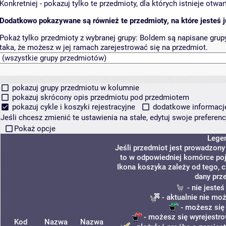
Konkretniej - pokazuj tylko te przedmioty, dla których istnieje otw
Dodatkowo pokazywane są również te przedmioty, na które jesteś ju
Pokaż tylko przedmioty z wybranej grupy:
Boldem są napisane grupy 
taka, że możesz w jej ramach zarejestrować się na przedmiot.
pokazuj grupy przedmiotu w kolumnie
pokazuj skrócony opis przedmiotu pod przedmiotem
pokazuj cykle i koszyki rejestracyjne
dodatkowe informacje 
Jeśli chcesz zmienić te ustawienia na stałe, edytuj swoje prefere
Pokaż opcje
Lege
Jeśli przedmiot jest prowadzon
to w odpowiedniej komórce poja
Ikona koszyka zależy od tego, 
dany prz
- nie jeste
- aktualnie nie mo
- możesz się
- możesz się wyrejestro
Kod
Nazwa
Nazwa