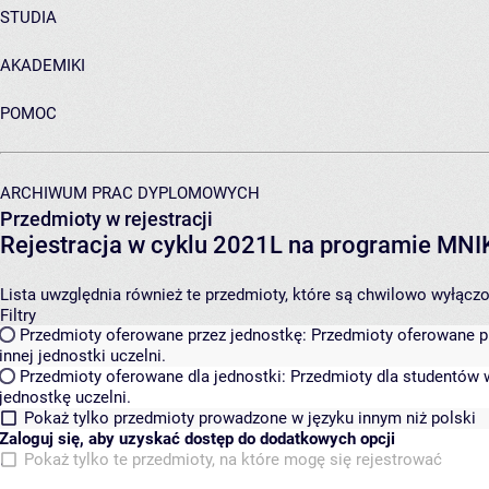
STUDIA
AKADEMIKI
POMOC
ARCHIWUM PRAC DYPLOMOWYCH
Przedmioty w rejestracji
Rejestracja w cyklu 2021L na programie MN
Lista uwzględnia również te przedmioty, które są chwilowo wyłączone
Filtry
Przedmioty oferowane przez jednostkę:
Przedmioty oferowane pr
innej jednostki uczelni.
Przedmioty oferowane dla jednostki:
Przedmioty dla studentów w
jednostkę uczelni.
Pokaż tylko przedmioty prowadzone w języku innym niż polski
Zaloguj się, aby uzyskać dostęp do dodatkowych opcji
Pokaż tylko te przedmioty, na które mogę się rejestrować