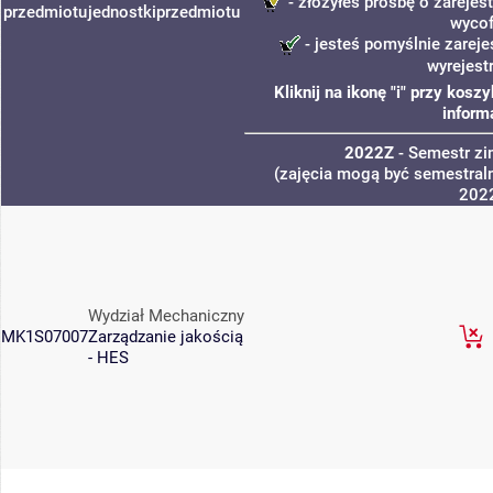
- złożyłeś prośbę o zarejest
przedmiotu
jednostki
przedmiotu
wycof
- jesteś pomyślnie zareje
wyrejest
Kliknij na ikonę "i" przy kos
inform
2022Z
- Semestr z
(zajęcia mogą być semestraln
202
Wydział Mechaniczny
MK1S07007
Zarządzanie jakością
- HES