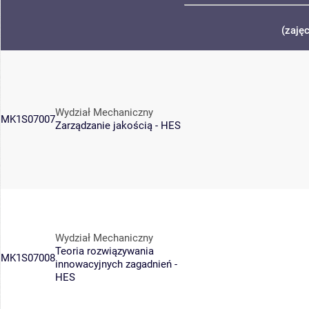
(zaję
Wydział Mechaniczny
MK1S07007
Zarządzanie jakością - HES
Wydział Mechaniczny
Teoria rozwiązywania
MK1S07008
innowacyjnych zagadnień -
HES