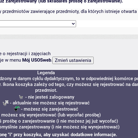
ż zarejestrowany (lub składałeś prośbę o zarejestrowanie).
przedmiotów zawierające przedmioty, dla których istnieje otwarta 
o rejestracji i zajęciach
ncje w menu
Mój USOSweb
.
Legenda
adzony w danym cyklu dydaktycznym, to w odpowiedniej komórce p
y. Ikona koszyka zależy od tego, czy możesz się rejestrować na da
przedmiot.
- nie jesteś zalogowany
- aktualnie nie możesz się rejestrować
- możesz się zarejestrować
 możesz się wyrejestrować (lub wycofać prośbę)
ś prośbę o zarejestrowanie (i nie możesz jej już wycofać)
omyślnie zarejestrowany (i nie możesz się wyrejestrować)
ikonę "i" przy koszyku, aby uzyskać dodatkowe informacje.