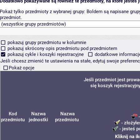
Dodatkowo pokazywane są również te przedmioty, na które jesteś ju
Pokaż tylko przedmioty z wybranej grupy:
Boldem są napisane grupy 
przedmiot.
pokazuj grupy przedmiotu w kolumnie
pokazuj skrócony opis przedmiotu pod przedmiotem
pokazuj cykle i koszyki rejestracyjne
dodatkowe informacje 
Jeśli chcesz zmienić te ustawienia na stałe, edytuj swoje prefere
Pokaż opcje
Jeśli przedmiot jest prow
się koszyk rejestracyjn
Kod
Nazwa
Nazwa
-
przedmiotu
jednostki
przedmiotu
- złożyłe
- jesteś p
Kliknij na 