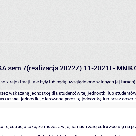
IKA sem 7(realizacja 2022Z) 11-2021L- MNIK
 z rejestracji (ale były lub będą uwzględnione w innych jej turach)
zez wskazaną jednostkę dla studentów tej jednostki lub studentów 
skazanej jednostki, oferowane przez tę jednostkę lub przez dowoln
arta rejestracja taka, że możesz w jej ramach zarejestrować się na p