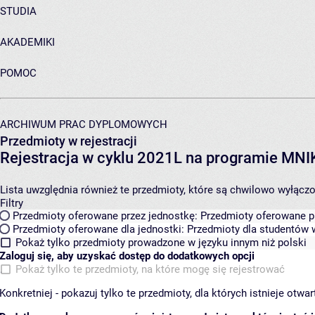
STUDIA
AKADEMIKI
POMOC
ARCHIWUM PRAC DYPLOMOWYCH
Przedmioty w rejestracji
Rejestracja w cyklu 2021L na programie MN
Lista uwzględnia również te przedmioty, które są chwilowo wyłączone
Filtry
Przedmioty oferowane przez jednostkę:
Przedmioty oferowane pr
Przedmioty oferowane dla jednostki:
Przedmioty dla studentów w
Pokaż tylko przedmioty prowadzone w języku innym niż polski
Zaloguj się, aby uzyskać dostęp do dodatkowych opcji
Pokaż tylko te przedmioty, na które mogę się rejestrować
Konkretniej - pokazuj tylko te przedmioty, dla których istnieje otw