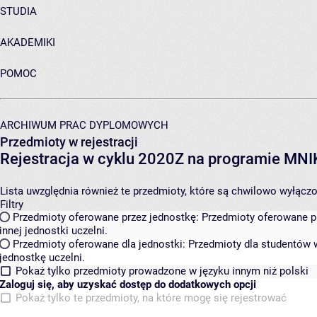
STUDIA
AKADEMIKI
POMOC
ARCHIWUM PRAC DYPLOMOWYCH
Przedmioty w rejestracji
Rejestracja w cyklu 2020Z na programie MN
Lista uwzględnia również te przedmioty, które są chwilowo wyłączone
Filtry
Przedmioty oferowane przez jednostkę:
Przedmioty oferowane pr
innej jednostki uczelni.
Przedmioty oferowane dla jednostki:
Przedmioty dla studentów w
jednostkę uczelni.
Pokaż tylko przedmioty prowadzone w języku innym niż polski
Zaloguj się, aby uzyskać dostęp do dodatkowych opcji
Pokaż tylko te przedmioty, na które mogę się rejestrować