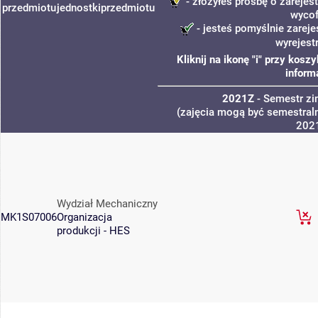
- złożyłeś prośbę o zarejest
przedmiotu
jednostki
przedmiotu
wycof
- jesteś pomyślnie zareje
wyrejest
Kliknij na ikonę "i" przy kos
inform
2021Z
- Semestr z
(zajęcia mogą być semestraln
202
Wydział Mechaniczny
MK1S07006
Organizacja
produkcji - HES