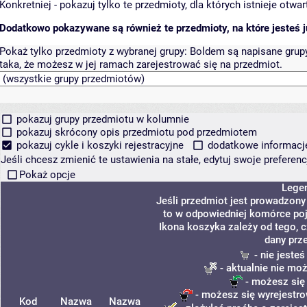
Konkretniej - pokazuj tylko te przedmioty, dla których istnieje otw
Dodatkowo pokazywane są również te przedmioty, na które jesteś ju
Pokaż tylko przedmioty z wybranej grupy:
Boldem są napisane grupy 
taka, że możesz w jej ramach zarejestrować się na przedmiot.
pokazuj grupy przedmiotu w kolumnie
pokazuj skrócony opis przedmiotu pod przedmiotem
pokazuj cykle i koszyki rejestracyjne
dodatkowe informacje 
Jeśli chcesz zmienić te ustawienia na stałe, edytuj swoje prefere
Pokaż opcje
Lege
Jeśli przedmiot jest prowadzon
to w odpowiedniej komórce poja
Ikona koszyka zależy od tego, 
dany prz
- nie jeste
- aktualnie nie mo
- możesz się
- możesz się wyrejestro
Kod
Nazwa
Nazwa