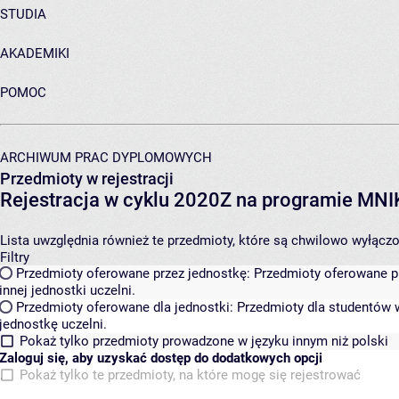
STUDIA
AKADEMIKI
POMOC
ARCHIWUM PRAC DYPLOMOWYCH
Przedmioty w rejestracji
Rejestracja w cyklu 2020Z na programie MN
Lista uwzględnia również te przedmioty, które są chwilowo wyłączone
Filtry
Przedmioty oferowane przez jednostkę:
Przedmioty oferowane pr
innej jednostki uczelni.
Przedmioty oferowane dla jednostki:
Przedmioty dla studentów w
jednostkę uczelni.
Pokaż tylko przedmioty prowadzone w języku innym niż polski
Zaloguj się, aby uzyskać dostęp do dodatkowych opcji
Pokaż tylko te przedmioty, na które mogę się rejestrować