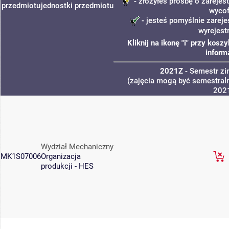
- złożyłeś prośbę o zarejest
przedmiotu
jednostki
przedmiotu
wycof
- jesteś pomyślnie zareje
wyrejest
Kliknij na ikonę "i" przy kos
inform
2021Z
- Semestr z
(zajęcia mogą być semestraln
202
Wydział Mechaniczny
MK1S07006
Organizacja
produkcji - HES