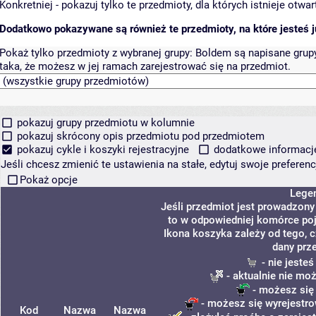
Konkretniej - pokazuj tylko te przedmioty, dla których istnieje otw
Dodatkowo pokazywane są również te przedmioty, na które jesteś ju
Pokaż tylko przedmioty z wybranej grupy:
Boldem są napisane grupy 
taka, że możesz w jej ramach zarejestrować się na przedmiot.
pokazuj grupy przedmiotu w kolumnie
pokazuj skrócony opis przedmiotu pod przedmiotem
pokazuj cykle i koszyki rejestracyjne
dodatkowe informacje 
Jeśli chcesz zmienić te ustawienia na stałe, edytuj swoje prefere
Pokaż opcje
Lege
Jeśli przedmiot jest prowadzon
to w odpowiedniej komórce poja
Ikona koszyka zależy od tego, 
dany prz
- nie jeste
- aktualnie nie mo
- możesz się
- możesz się wyrejestro
Kod
Nazwa
Nazwa