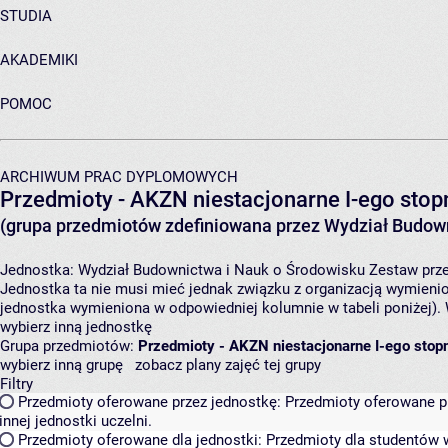
STUDIA
AKADEMIKI
POMOC
ARCHIWUM PRAC DYPLOMOWYCH
Przedmioty - AKZN niestacjonarne I-ego stopn
(grupa przedmiotów zdefiniowana przez Wydział Budown
Jednostka:
Wydział Budownictwa i Nauk o Środowisku
Zestaw prze
Jednostka ta nie musi mieć jednak związku z organizacją wymieni
jednostka wymieniona w odpowiedniej kolumnie w tabeli poniżej).
wybierz inną jednostkę
Grupa przedmiotów:
Przedmioty - AKZN niestacjonarne I-ego stopn
wybierz inną grupę
zobacz plany zajęć tej grupy
Filtry
Przedmioty oferowane przez jednostkę:
Przedmioty oferowane pr
innej jednostki uczelni.
Przedmioty oferowane dla jednostki:
Przedmioty dla studentów w