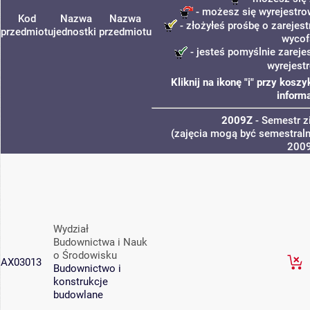
- możesz się wyrejestro
Kod
Nazwa
Nazwa
- złożyłeś prośbę o zarejest
przedmiotu
jednostki
przedmiotu
wycof
- jesteś pomyślnie zareje
wyrejest
Kliknij na ikonę "i" przy kos
informa
2009Z
- Semestr 
(zajęcia mogą być semestralne
200
Wydział
Budownictwa i Nauk
o Środowisku
AX03013
Budownictwo i
konstrukcje
budowlane