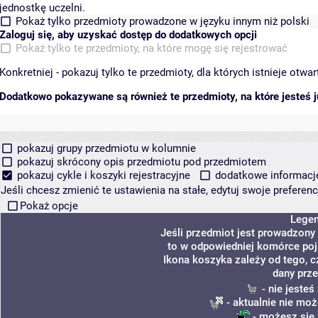
jednostkę uczelni.
Pokaż tylko przedmioty prowadzone w języku innym niż polski
Zaloguj się, aby uzyskać dostęp do dodatkowych opcji
Pokaż tylko te przedmioty, na które mogę się rejestrować
Konkretniej - pokazuj tylko te przedmioty, dla których istnieje otw
Dodatkowo pokazywane są również te przedmioty, na które jesteś ju
pokazuj grupy przedmiotu w kolumnie
pokazuj skrócony opis przedmiotu pod przedmiotem
pokazuj cykle i koszyki rejestracyjne
dodatkowe informacje 
Jeśli chcesz zmienić te ustawienia na stałe, edytuj swoje prefere
Pokaż opcje
Lege
Jeśli przedmiot jest prowadzony
to w odpowiedniej komórce poja
Ikona koszyka zależy od tego, c
dany prze
- nie jeste
- aktualnie nie moż
- możesz się 