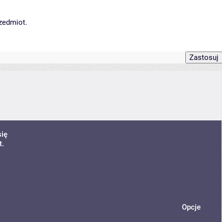
rzedmiot.
się
t.
Opcje