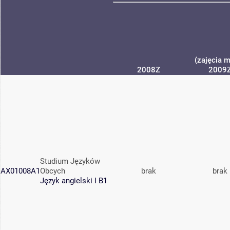
(zajęcia m
2008Z
2009
Studium Języków
AX01008A1
Obcych
brak
brak
Język angielski I B1