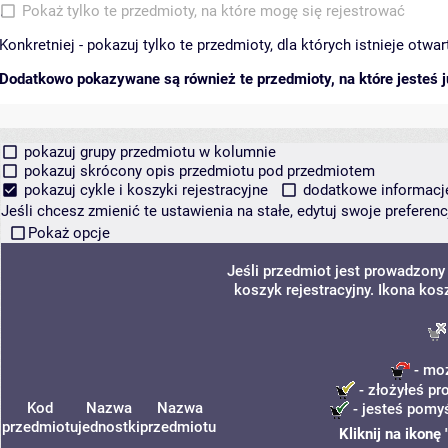
Pokaż tylko te przedmioty, na które mogę się rejestrować
Konkretniej - pokazuj tylko te przedmioty, dla których istnieje otw
Dodatkowo pokazywane są również te przedmioty, na które jesteś ju
pokazuj grupy przedmiotu w kolumnie
pokazuj skrócony opis przedmiotu pod przedmiotem
pokazuj cykle i koszyki rejestracyjne
dodatkowe informacje 
Jeśli chcesz zmienić te ustawienia na stałe, edytuj swoje prefere
Pokaż opcje
Jeśli przedmiot jest prowadzony
koszyk rejestracyjny. Ikona kos
- moż
- złożyłeś pr
Kod
Nazwa
Nazwa
- jesteś pomyś
przedmiotu
jednostki
przedmiotu
Kliknij na ikonę