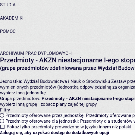
STUDIA
AKADEMIKI
POMOC
ARCHIWUM PRAC DYPLOMOWYCH
Przedmioty - AKZN niestacjonarne I-ego stopn
(grupa przedmiotów zdefiniowana przez Wydział Budown
Jednostka:
Wydział Budownictwa i Nauk o Środowisku
Zestaw prze
wymienionych przedmiotów (jednostką odpowiedzialną za organizac
wybierz inną jednostkę
Grupa przedmiotów:
Przedmioty - AKZN niestacjonarne I-ego stopn
wybierz inną grupę
zobacz plany zajęć tej grupy
Filtry
Przedmioty oferowane przez jednostkę:
Przedmioty oferowane pr
Przedmioty oferowane dla jednostki:
Przedmioty dla studentów w
Pokaż tylko przedmioty prowadzone w języku innym niż polski
Zaloguj się, aby uzyskać dostęp do dodatkowych opcji