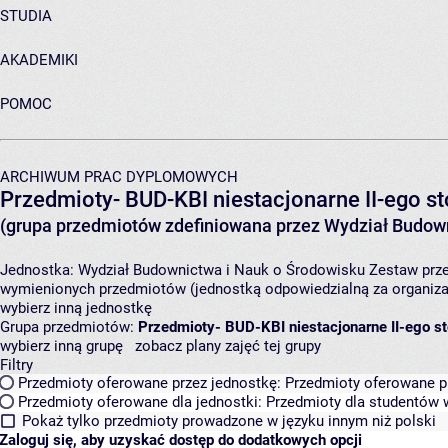
STUDIA
AKADEMIKI
POMOC
ARCHIWUM PRAC DYPLOMOWYCH
Przedmioty- BUD-KBI niestacjonarne II-ego st
(grupa przedmiotów zdefiniowana przez Wydział Budown
Jednostka:
Wydział Budownictwa i Nauk o Środowisku
Zestaw prze
wymienionych przedmiotów (jednostką odpowiedzialną za organizac
wybierz inną jednostkę
Grupa przedmiotów:
Przedmioty- BUD-KBI niestacjonarne II-ego st
wybierz inną grupę
zobacz plany zajęć tej grupy
Filtry
Przedmioty oferowane przez jednostkę:
Przedmioty oferowane pr
Przedmioty oferowane dla jednostki:
Przedmioty dla studentów w
Pokaż tylko przedmioty prowadzone w języku innym niż polski
Zaloguj się, aby uzyskać dostęp do dodatkowych opcji