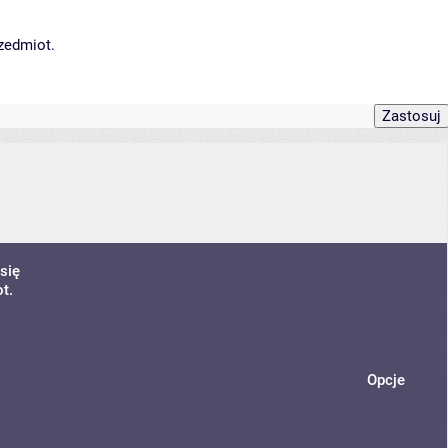
rzedmiot.
się
t.
Opcje