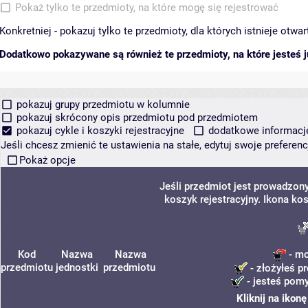
Pokaż tylko te przedmioty, na które mogę się rejestrować
Konkretniej - pokazuj tylko te przedmioty, dla których istnieje otw
Dodatkowo pokazywane są również te przedmioty, na które jesteś ju
pokazuj grupy przedmiotu w kolumnie
pokazuj skrócony opis przedmiotu pod przedmiotem
pokazuj cykle i koszyki rejestracyjne
dodatkowe informacje 
Jeśli chcesz zmienić te ustawienia na stałe, edytuj swoje prefere
Pokaż opcje
Jeśli przedmiot jest prowadzon
koszyk rejestracyjny. Ikona ko
Kod
Nazwa
Nazwa
- mo
przedmiotu
jednostki
przedmiotu
- złożyłeś p
- jesteś pomy
Kliknij na ikon