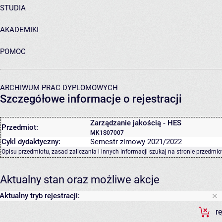
STUDIA
AKADEMIKI
POMOC
ARCHIWUM PRAC DYPLOMOWYCH
Szczegółowe informacje o rejestracji
Zarządzanie jakością - HES
Przedmiot:
MK1S07007
Cykl dydaktyczny:
Semestr zimowy 2021/2022
Opisu przedmiotu, zasad zaliczania i innych informacji szukaj na
stronie przedmio
Aktualny stan oraz możliwe akcje
Aktualny tryb rejestracji:
r