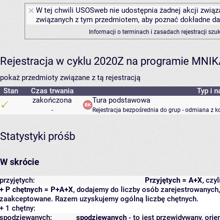
W tej chwili USOSweb nie udostępnia żadnej akcji związa
związanych z tym przedmiotem, aby poznać dokładne daty
Informacji o terminach i zasadach rejestracji sz
Rejestracja w cyklu 2020Z na programie MNI
pokaż przedmioty związane z tą rejestracją
Stan
Czas trwania
Typ i n
zakończona
Tura podstawowa
-
Rejestracja bezpośrednia do grup - odmiana z k
Statystyki próśb
W skrócie
przyjętych:
Przyjętych = A+X
, czy
+ P chętnych = P+A+X
, dodajemy do liczby osób zarejestrowanych, 
zaakceptowane. Razem uzyskujemy ogólną liczbę chętnych.
+ 1 chętny:
spodziewanych:
spodziewanych
- to jest przewidywany, orie