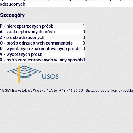
odrzuconych:
Szczegóły
P
- nierozpatrzonych próśb
1
A
- zaakceptowanych próśb
0
Z
- próśb odrzuconych
0
O
- próśb odrzuconych permanentnie
0
U
- wycofanych zaakceptowanych próśb
0
V
- wycofanych próśb
1
X
- osób zarejestrowanych w inny sposób
0
15-351 Białystok, ul. Wiejska 45A
tel: +48 746 90 00
https://pb.edu.pl
kontakt
dekla