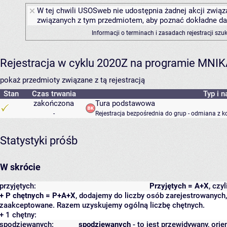
W tej chwili USOSweb nie udostępnia żadnej akcji związa
związanych z tym przedmiotem, aby poznać dokładne daty
Informacji o terminach i zasadach rejestracji sz
Rejestracja w cyklu 2020Z na programie MNI
pokaż przedmioty związane z tą rejestracją
Stan
Czas trwania
Typ i n
zakończona
Tura podstawowa
-
Rejestracja bezpośrednia do grup - odmiana z k
Statystyki próśb
W skrócie
przyjętych:
Przyjętych = A+X
, czy
+ P chętnych = P+A+X
, dodajemy do liczby osób zarejestrowanych, 
zaakceptowane. Razem uzyskujemy ogólną liczbę chętnych.
+ 1 chętny:
spodziewanych:
spodziewanych
- to jest przewidywany, orie