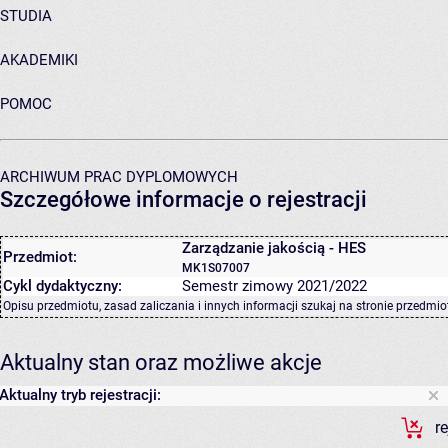
STUDIA
AKADEMIKI
POMOC
ARCHIWUM PRAC DYPLOMOWYCH
Szczegółowe informacje o rejestracji
Zarządzanie jakością - HES
Przedmiot:
MK1S07007
Cykl dydaktyczny:
Semestr zimowy 2021/2022
Opisu przedmiotu, zasad zaliczania i innych informacji szukaj na
stronie przedmio
Aktualny stan oraz możliwe akcje
Aktualny tryb rejestracji:
r