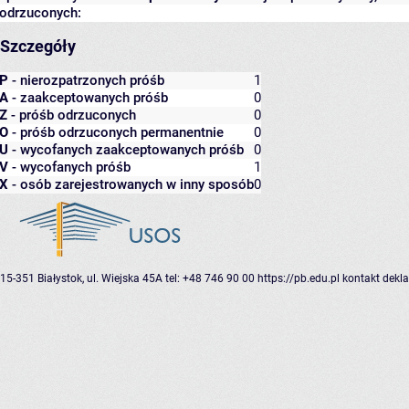
odrzuconych:
Szczegóły
P
- nierozpatrzonych próśb
1
A
- zaakceptowanych próśb
0
Z
- próśb odrzuconych
0
O
- próśb odrzuconych permanentnie
0
U
- wycofanych zaakceptowanych próśb
0
V
- wycofanych próśb
1
X
- osób zarejestrowanych w inny sposób
0
15-351 Białystok, ul. Wiejska 45A
tel: +48 746 90 00
https://pb.edu.pl
kontakt
dekla