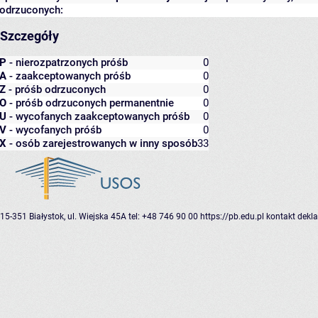
odrzuconych:
Szczegóły
P
- nierozpatrzonych próśb
0
A
- zaakceptowanych próśb
0
Z
- próśb odrzuconych
0
O
- próśb odrzuconych permanentnie
0
U
- wycofanych zaakceptowanych próśb
0
V
- wycofanych próśb
0
X
- osób zarejestrowanych w inny sposób
33
15-351 Białystok, ul. Wiejska 45A
tel: +48 746 90 00
https://pb.edu.pl
kontakt
dekla