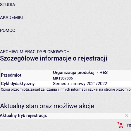
STUDIA
AKADEMIKI
POMOC
ARCHIWUM PRAC DYPLOMOWYCH
Szczegółowe informacje o rejestracji
Organizacja produkcji - HES
Przedmiot:
MK1S07006
Cykl dydaktyczny:
Semestr zimowy 2021/2022
Opisu przedmiotu, zasad zaliczania i innych informacji szukaj na
stronie przedmio
Aktualny stan oraz możliwe akcje
Aktualny tryb rejestracji:
r