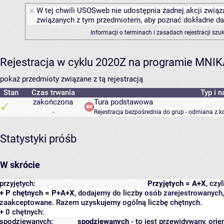
W tej chwili USOSweb nie udostępnia żadnej akcji związa
związanych z tym przedmiotem, aby poznać dokładne daty
Informacji o terminach i zasadach rejestracji sz
Rejestracja w cyklu 2020Z na programie MNI
pokaż przedmioty związane z tą rejestracją
Stan
Czas trwania
Typ i n
zakończona
Tura podstawowa
-
Rejestracja bezpośrednia do grup - odmiana z k
Statystyki próśb
W skrócie
przyjętych:
Przyjętych = A+X
, czy
+ P chętnych = P+A+X
, dodajemy do liczby osób zarejestrowanych, 
zaakceptowane. Razem uzyskujemy ogólną liczbę chętnych.
+ 0 chętnych:
spodziewanych:
spodziewanych
- to jest przewidywany, orie