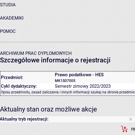
STUDIA
AKADEMIKI
POMOC
ARCHIWUM PRAC DYPLOMOWYCH
Szczegółowe informacje o rejestracji
Prawo podatkowe - HES
Przedmiot:
MK1S07005
Cykl dydaktyczny:
Semestr zimowy 2022/2023
Opisu przedmiotu, zasad zaliczania i innych informacji szukaj na
stronie przedmio
Aktualny stan oraz możliwe akcje
Aktualny tryb rejestracji:
r