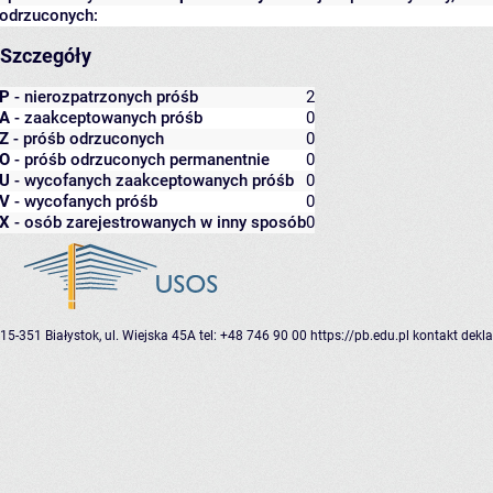
odrzuconych:
Szczegóły
P
- nierozpatrzonych próśb
2
A
- zaakceptowanych próśb
0
Z
- próśb odrzuconych
0
O
- próśb odrzuconych permanentnie
0
U
- wycofanych zaakceptowanych próśb
0
V
- wycofanych próśb
0
X
- osób zarejestrowanych w inny sposób
0
15-351 Białystok, ul. Wiejska 45A
tel: +48 746 90 00
https://pb.edu.pl
kontakt
dekla