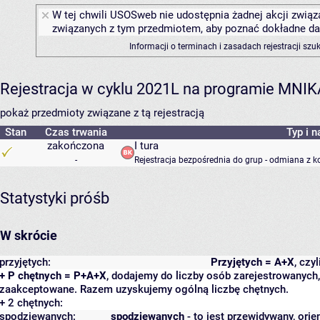
W tej chwili USOSweb nie udostępnia żadnej akcji związa
związanych z tym przedmiotem, aby poznać dokładne daty
Informacji o terminach i zasadach rejestracji sz
Rejestracja w cyklu 2021L na programie MNIK
pokaż przedmioty związane z tą rejestracją
Stan
Czas trwania
Typ i n
zakończona
I tura
-
Rejestracja bezpośrednia do grup - odmiana z k
Statystyki próśb
W skrócie
przyjętych:
Przyjętych = A+X
, czy
+ P chętnych = P+A+X
, dodajemy do liczby osób zarejestrowanych, 
zaakceptowane. Razem uzyskujemy ogólną liczbę chętnych.
+ 2 chętnych:
spodziewanych:
spodziewanych
- to jest przewidywany, orie