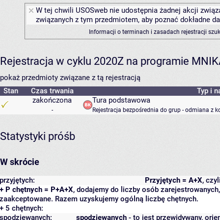
W tej chwili USOSweb nie udostępnia żadnej akcji związa
związanych z tym przedmiotem, aby poznać dokładne daty
Informacji o terminach i zasadach rejestracji sz
Rejestracja w cyklu 2020Z na programie MNI
pokaż przedmioty związane z tą rejestracją
Stan
Czas trwania
Typ i n
zakończona
Tura podstawowa
-
Rejestracja bezpośrednia do grup - odmiana z k
Statystyki próśb
W skrócie
przyjętych:
Przyjętych = A+X
, czy
+ P chętnych = P+A+X
, dodajemy do liczby osób zarejestrowanych, 
zaakceptowane. Razem uzyskujemy ogólną liczbę chętnych.
+ 5 chętnych:
spodziewanych:
spodziewanych
- to jest przewidywany, orie