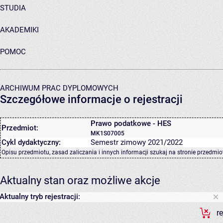
STUDIA
AKADEMIKI
POMOC
ARCHIWUM PRAC DYPLOMOWYCH
Szczegółowe informacje o rejestracji
Prawo podatkowe - HES
Przedmiot:
MK1S07005
Cykl dydaktyczny:
Semestr zimowy 2021/2022
Opisu przedmiotu, zasad zaliczania i innych informacji szukaj na
stronie przedmio
Aktualny stan oraz możliwe akcje
Aktualny tryb rejestracji:
r