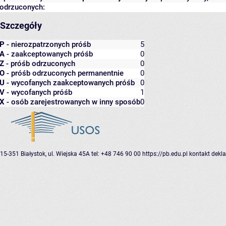
odrzuconych:
Szczegóły
P
- nierozpatrzonych próśb
5
A
- zaakceptowanych próśb
0
Z
- próśb odrzuconych
0
O
- próśb odrzuconych permanentnie
0
U
- wycofanych zaakceptowanych próśb
0
V
- wycofanych próśb
1
X
- osób zarejestrowanych w inny sposób
0
15-351 Białystok, ul. Wiejska 45A
tel: +48 746 90 00
https://pb.edu.pl
kontakt
dekla