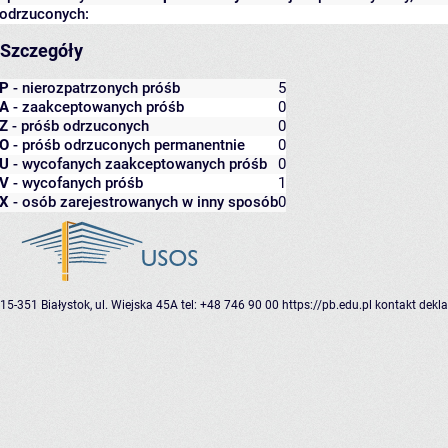
odrzuconych:
Szczegóły
P
- nierozpatrzonych próśb
5
A
- zaakceptowanych próśb
0
Z
- próśb odrzuconych
0
O
- próśb odrzuconych permanentnie
0
U
- wycofanych zaakceptowanych próśb
0
V
- wycofanych próśb
1
X
- osób zarejestrowanych w inny sposób
0
15-351 Białystok, ul. Wiejska 45A
tel: +48 746 90 00
https://pb.edu.pl
kontakt
dekla