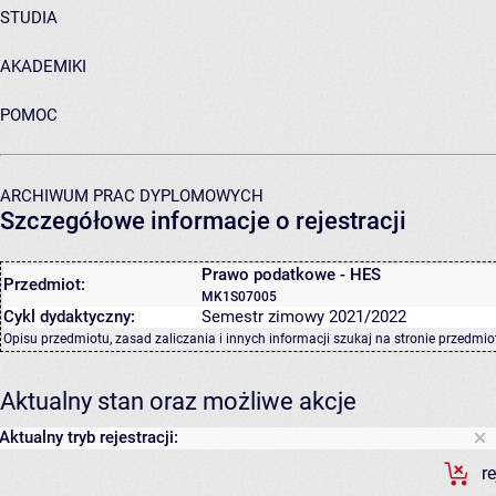
STUDIA
AKADEMIKI
POMOC
ARCHIWUM PRAC DYPLOMOWYCH
Szczegółowe informacje o rejestracji
Prawo podatkowe - HES
Przedmiot:
MK1S07005
Cykl dydaktyczny:
Semestr zimowy 2021/2022
Opisu przedmiotu, zasad zaliczania i innych informacji szukaj na
stronie przedmio
Aktualny stan oraz możliwe akcje
Aktualny tryb rejestracji:
r