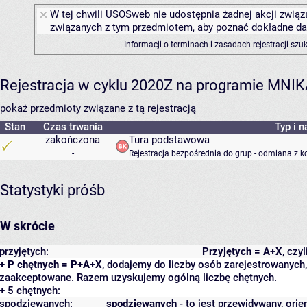
W tej chwili USOSweb nie udostępnia żadnej akcji związa
związanych z tym przedmiotem, aby poznać dokładne daty
Informacji o terminach i zasadach rejestracji sz
Rejestracja w cyklu 2020Z na programie MNI
pokaż przedmioty związane z tą rejestracją
Stan
Czas trwania
Typ i n
zakończona
Tura podstawowa
-
Rejestracja bezpośrednia do grup - odmiana z k
Statystyki próśb
W skrócie
przyjętych:
Przyjętych = A+X
, czy
+ P chętnych = P+A+X
, dodajemy do liczby osób zarejestrowanych, 
zaakceptowane. Razem uzyskujemy ogólną liczbę chętnych.
+ 5 chętnych:
spodziewanych:
spodziewanych
- to jest przewidywany, orie