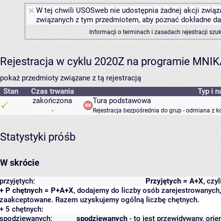
W tej chwili USOSweb nie udostępnia żadnej akcji związa
związanych z tym przedmiotem, aby poznać dokładne daty
Informacji o terminach i zasadach rejestracji sz
Rejestracja w cyklu 2020Z na programie MNI
pokaż przedmioty związane z tą rejestracją
Stan
Czas trwania
Typ i n
zakończona
Tura podstawowa
-
Rejestracja bezpośrednia do grup - odmiana z k
Statystyki próśb
W skrócie
przyjętych:
Przyjętych = A+X
, czy
+ P chętnych = P+A+X
, dodajemy do liczby osób zarejestrowanych, 
zaakceptowane. Razem uzyskujemy ogólną liczbę chętnych.
+ 5 chętnych:
spodziewanych:
spodziewanych
- to jest przewidywany, orie