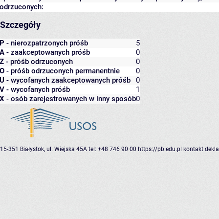
odrzuconych:
Szczegóły
P
- nierozpatrzonych próśb
5
A
- zaakceptowanych próśb
0
Z
- próśb odrzuconych
0
O
- próśb odrzuconych permanentnie
0
U
- wycofanych zaakceptowanych próśb
0
V
- wycofanych próśb
1
X
- osób zarejestrowanych w inny sposób
0
15-351 Białystok, ul. Wiejska 45A
tel: +48 746 90 00
https://pb.edu.pl
kontakt
dekla