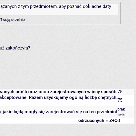
związanych z tym przedmiotem, aby poznać dokładne daty
 Twoją uczelnię
już zakończyła?
owanych próśb oraz osób zarejestrowanych w inny sposób.
75
 zaakceptowane. Razem uzyskujemy ogólną liczbę chętnych.
75
brak
b, jakie będą mogły się zarejestrować się na ten przedmiot
limitu
odrzuconych = Z+O
0