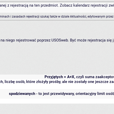
anej z rejestracją na ten przedmiot. Zobacz kalendarz rejestracji 
rminach i zasadach rejestracji szukaj także w dziale Aktualności, edytowanym przez
ię na niego rejestrować poprzez USOSweb. Być może rejestracja się 
Przyjętych = A+X
, czyli suma zaakcept
h, liczbę osób, które złożyły prośby, ale nie zostały one jeszcze
spodziewanych
- to jest przewidywany, orientacyjny limit osó