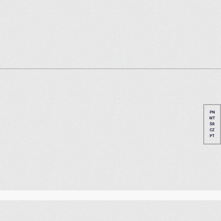
PN
WT
ŚR
CZ
PT