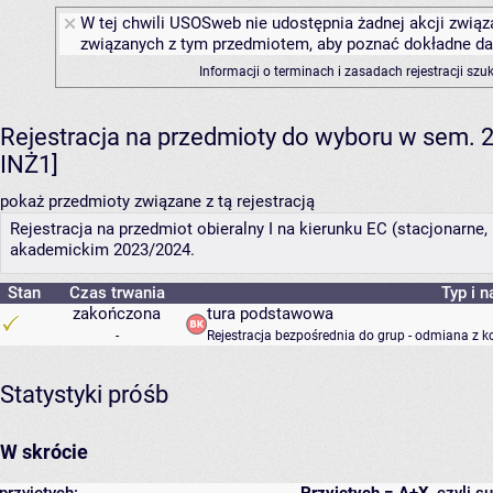
W tej chwili USOSweb nie udostępnia żadnej akcji związa
związanych z tym przedmiotem, aby poznać dokładne daty
Informacji o terminach i zasadach rejestracji sz
Rejestracja na przedmioty do wyboru w sem. 20
INŻ1]
pokaż przedmioty związane z tą rejestracją
Rejestracja na przedmiot obieralny I na kierunku EC (stacjonarne, 
akademickim 2023/2024.
Stan
Czas trwania
Typ i n
zakończona
tura podstawowa
-
Rejestracja bezpośrednia do grup - odmiana z k
Statystyki próśb
W skrócie
przyjętych:
Przyjętych = A+X
, czyli 