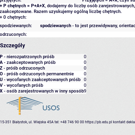
+ P chętnych = P+A+X
, dodajemy do liczby osób zarejestrowanych, 
zaakceptowane. Razem uzyskujemy ogólną liczbę chętnych.
+ 0 chętnych:
spodziewanych:
spodziewanych
- to jest przewidywany, orienta
odrzuconych:
Szczegóły
P
- nierozpatrzonych próśb
0
A
- zaakceptowanych próśb
0
Z
- próśb odrzuconych
0
O
- próśb odrzuconych permanentnie
0
U
- wycofanych zaakceptowanych próśb
0
V
- wycofanych próśb
0
X
- osób zarejestrowanych w inny sposób
9
15-351 Białystok, ul. Wiejska 45A
tel: +48 746 90 00
https://pb.edu.pl
kontakt
dekla