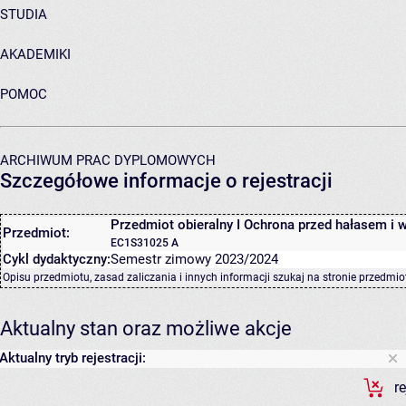
STUDIA
AKADEMIKI
POMOC
ARCHIWUM PRAC DYPLOMOWYCH
Szczegółowe informacje o rejestracji
Przedmiot obieralny I Ochrona przed hałasem i 
Przedmiot:
EC1S31025 A
Cykl dydaktyczny:
Semestr zimowy 2023/2024
Opisu przedmiotu, zasad zaliczania i innych informacji szukaj na
stronie przedmio
Aktualny stan oraz możliwe akcje
Aktualny tryb rejestracji:
r