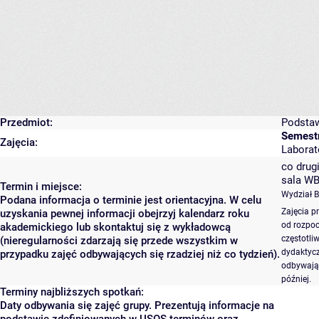
Przedmiot:
Podstaw
Semestr
Zajęcia:
Laborato
co drugi
sala WB
Termin i miejsce:
Wydział 
Podana informacja o terminie jest orientacyjna. W celu
Zajęcia p
uzyskania pewnej informacji obejrzyj kalendarz roku
od rozpoc
akademickiego lub skontaktuj się z wykładowcą
częstotli
(nieregularności zdarzają się przede wszystkim w
dydaktycz
przypadku zajęć odbywających się rzadziej niż co tydzień).
odbywają 
później.
Terminy najbliższych spotkań:
Daty odbywania się zajęć grupy. Prezentują informacje na
podstawie zdefiniowanych w USOS terminów oraz