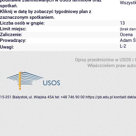
Wszystki
spotkań.
Kliknij w datę by zobaczyć tygodniowy plan z
zaznaczonym spotkaniem.
Liczba osób w grupie:
13
Limit miejsc:
(brak dan
Zaliczenie:
Ocena
Prowadzący:
Adam Ś
L-2
Uwagi:
Opisy przedmiotów w USOS i
Właścicielem praw autor
15-351 Białystok, ul. Wiejska 45A
tel: +48 746 90 00
https://pb.edu.pl
kontakt
dekla