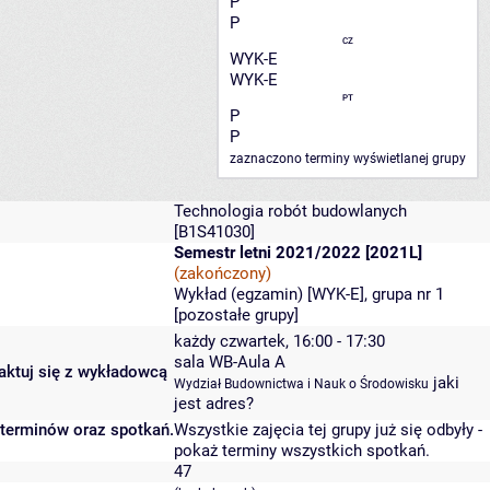
P
P
CZ
WYK-E
WYK-E
PT
P
P
zaznaczono terminy wyświetlanej grupy
Technologia robót budowlanych
[B1S41030]
Semestr letni 2021/2022 [2021L]
(zakończony)
Wykład (egzamin) [WYK-E], grupa nr 1
[
pozostałe grupy
]
każdy czwartek, 16:00 - 17:30
sala WB-Aula A
taktuj się z wykładowcą
jaki
Wydział Budownictwa i Nauk o Środowisku
jest adres?
 terminów oraz spotkań.
Wszystkie zajęcia tej grupy już się odbyły
-
pokaż terminy wszystkich spotkań
.
47