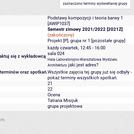
zaznaczono terminy wyświetlanej grupy
Podstawy kompozycji i teoria barwy 1
[AWIP1037]
Semestr zimowy 2021/2022 [2021Z]
(zakończony)
Projekt [P], grupa nr 1 [
pozostałe grupy
]
każdy czwartek, 12:45 - 16:00
sala 024
taktuj się z wykładowcą
Hala Laboratoryjno-Warsztatowa Wydziału
jaki jest adres?
Architektury
 terminów oraz spotkań.
Wszystkie zajęcia tej grupy już się odbyły
-
pokaż terminy wszystkich spotkań
.
21
22
Ocena
Tatiana Misijuk
grupa projektowa
im.