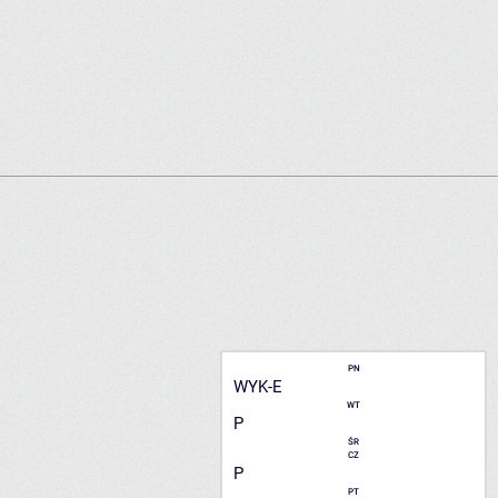
PN
WYK-E
WT
P
ŚR
CZ
P
PT