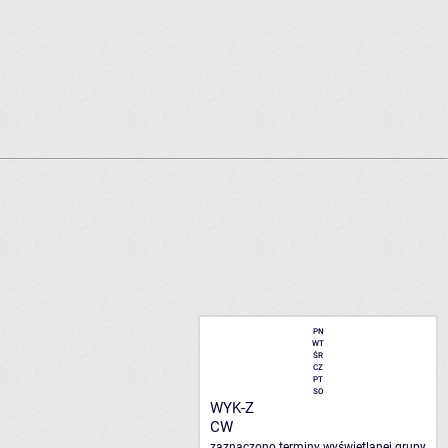
PN
WT
ŚR
CZ
PT
SO
WYK-Z
CW
zaznaczono terminy wyświetlanej grupy