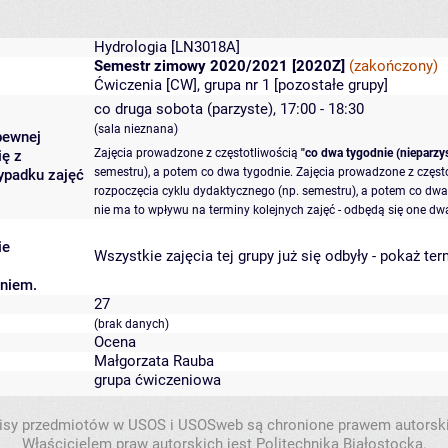
Hydrologia
[LN3018A]
Semestr zimowy 2020/2021 [2020Z]
(zakończony)
Ćwiczenia [CW], grupa nr 1 [
pozostałe grupy
]
co druga sobota (parzyste), 17:00 - 18:30
(sala nieznana)
pewnej
Zajęcia prowadzone z częstotliwością
"co dwa tygodnie (nieparzys
ię z
semestru), a potem co dwa tygodnie. Zajęcia prowadzone z częst
ypadku zajęć
rozpoczęcia cyklu dydaktycznego (np. semestru), a potem co dwa 
nie ma to wpływu na terminy kolejnych zajęć - odbędą się one dwa
ie
Wszystkie zajęcia tej grupy już się odbyły
-
pokaż ter
aniem.
27
(brak danych)
Ocena
Małgorzata Rauba
grupa ćwiczeniowa
isy przedmiotów w USOS i USOSweb są chronione prawem autorsk
Właścicielem praw autorskich jest Politechnika Białostocka.