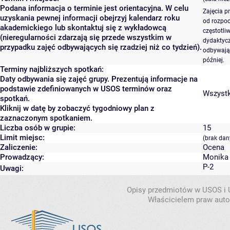
Podana informacja o terminie jest orientacyjna. W celu
Zajęcia p
uzyskania pewnej informacji obejrzyj kalendarz roku
od rozpoc
akademickiego lub skontaktuj się z wykładowcą
częstotli
(nieregularności zdarzają się przede wszystkim w
dydaktycz
przypadku zajęć odbywających się rzadziej niż co tydzień).
odbywają 
później.
Terminy najbliższych spotkań:
Daty odbywania się zajęć grupy. Prezentują informacje na
podstawie zdefiniowanych w USOS terminów oraz
Wszystki
spotkań.
Kliknij w datę by zobaczyć tygodniowy plan z
zaznaczonym spotkaniem.
Liczba osób w grupie:
15
Limit miejsc:
(brak dan
Zaliczenie:
Ocena
Prowadzący:
Monika
P-2
Uwagi:
Opisy przedmiotów w USOS i
Właścicielem praw autor