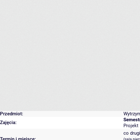
Przedmiot:
Wytrzym
Semest
Zajęcia:
Projekt 
co drugi
Termin i miejsce:
(sala nie