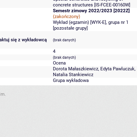
concrete structures
[IS-FCEE-00160W]
Semestr zimowy 2022/2023 [2022Z]
(zakończony)
Wykład (egzamin) [WYK-E], grupa nr 1
[
pozostałe grupy
]
taktuj się z wykładowcą
(brak danych)
4
(brak danych)
Ocena
Dorota Małaszkiewicz
,
Edyta Pawluczuk
,
Natalia Stankiewicz
Grupa wykładowa
im.