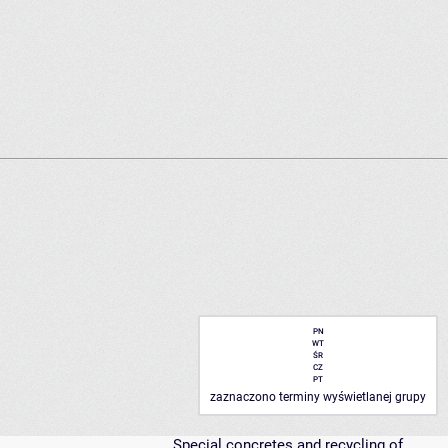
PN
WT
ŚR
CZ
PT
zaznaczono terminy wyświetlanej grupy
Special concretes and recycling of