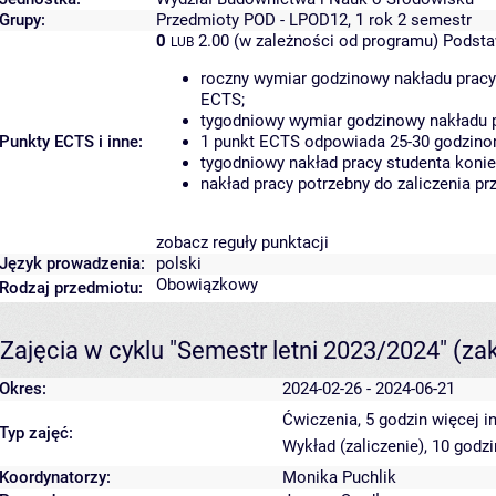
Grupy:
Przedmioty POD - LPOD12, 1 rok 2 semestr
0
2.00 (w zależności od programu)
Podsta
LUB
roczny wymiar godzinowy nakładu pracy
ECTS;
tygodniowy wymiar godzinowy nakładu p
Punkty ECTS i inne:
1 punkt ECTS odpowiada 25-30 godzinom
tygodniowy nakład pracy studenta konie
nakład pracy potrzebny do zaliczenia p
zobacz reguły punktacji
Język prowadzenia:
polski
Obowiązkowy
Rodzaj przedmiotu:
Zajęcia w cyklu "Semestr letni 2023/2024"
(za
Okres:
2024-02-26 - 2024-06-21
Ćwiczenia, 5 godzin
więcej i
Typ zajęć:
Wykład (zaliczenie), 10 godz
Koordynatorzy:
Monika Puchlik