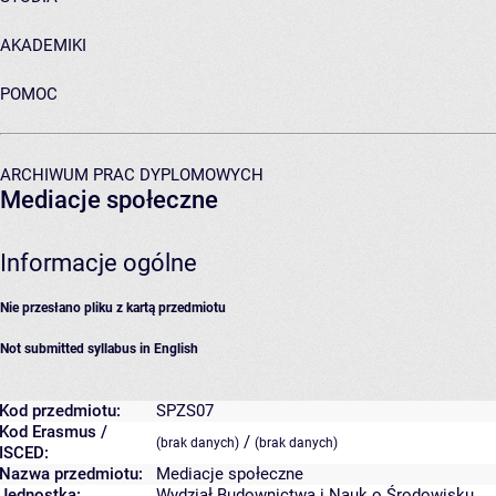
AKADEMIKI
POMOC
ARCHIWUM PRAC DYPLOMOWYCH
Mediacje społeczne
Informacje ogólne
Nie przesłano pliku z kartą przedmiotu
Not submitted syllabus in English
Kod przedmiotu:
SPZS07
Kod Erasmus /
/
(brak danych)
(brak danych)
ISCED:
Nazwa przedmiotu:
Mediacje społeczne
Jednostka:
Wydział Budownictwa i Nauk o Środowisku