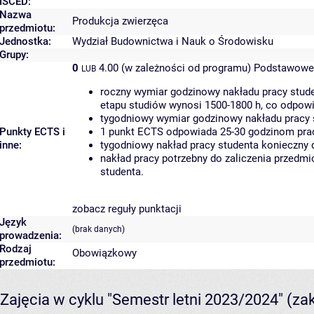
ISCED:
Nazwa
Produkcja zwierzęca
przedmiotu:
Jednostka:
Wydział Budownictwa i Nauk o Środowisku
Grupy:
0
4.00 (w zależności od programu)
Podstawowe 
LUB
roczny wymiar godzinowy nakładu pracy stude
etapu studiów wynosi 1500-1800 h, co odpow
tygodniowy wymiar godzinowy nakładu pracy 
Punkty ECTS i
1 punkt ECTS odpowiada 25-30 godzinom pracy
inne:
tygodniowy nakład pracy studenta konieczny 
nakład pracy potrzebny do zaliczenia przedm
studenta.
zobacz reguły punktacji
Język
(brak danych)
prowadzenia:
Rodzaj
Obowiązkowy
przedmiotu:
Zajęcia w cyklu "Semestr letni 2023/2024"
(za