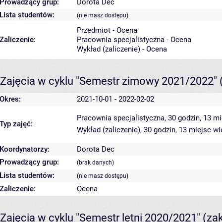
Prowadzący grup:
Dorota Dec
Lista studentów:
(nie masz dostępu)
Przedmiot - Ocena
Zaliczenie:
Pracownia specjalistyczna - Ocena
Wykład (zaliczenie) - Ocena
Zajęcia w cyklu "Semestr zimowy 2021/2022"
Okres:
2021-10-01 - 2022-02-02
Pracownia specjalistyczna, 30 godzin, 13 m
Typ zajęć:
Wykład (zaliczenie), 30 godzin, 13 miejsc
wi
Koordynatorzy:
Dorota Dec
Prowadzący grup:
(brak danych)
Lista studentów:
(nie masz dostępu)
Zaliczenie:
Ocena
Zajęcia w cyklu "Semestr letni 2020/2021"
(za