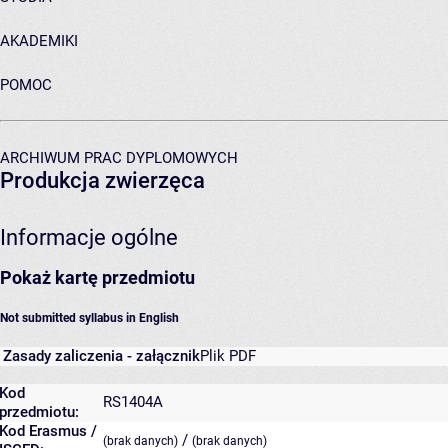
AKADEMIKI
POMOC
ARCHIWUM PRAC DYPLOMOWYCH
Produkcja zwierzęca
Informacje ogólne
Pokaż kartę przedmiotu
Not submitted syllabus in English
Zasady zaliczenia - załącznik
Plik PDF
Kod
RS1404A
przedmiotu:
Kod Erasmus /
/
(brak danych)
(brak danych)