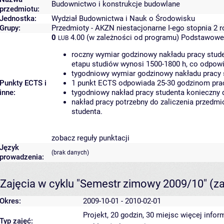
Budownictwo i konstrukcje budowlane
przedmiotu:
Jednostka:
Wydział Budownictwa i Nauk o Środowisku
Grupy:
Przedmioty - AKZN niestacjonarne I-ego stopnia 2 
0
4.00 (w zależności od programu)
Podstawowe 
LUB
roczny wymiar godzinowy nakładu pracy stude
etapu studiów wynosi 1500-1800 h, co odpow
tygodniowy wymiar godzinowy nakładu pracy 
Punkty ECTS i
1 punkt ECTS odpowiada 25-30 godzinom pracy
inne:
tygodniowy nakład pracy studenta konieczny 
nakład pracy potrzebny do zaliczenia przedm
studenta.
zobacz reguły punktacji
Język
(brak danych)
prowadzenia:
Zajęcia w cyklu "Semestr zimowy 2009/10"
(z
Okres:
2009-10-01 - 2010-02-01
Projekt, 20 godzin, 30 miejsc
więcej infor
Typ zajęć: