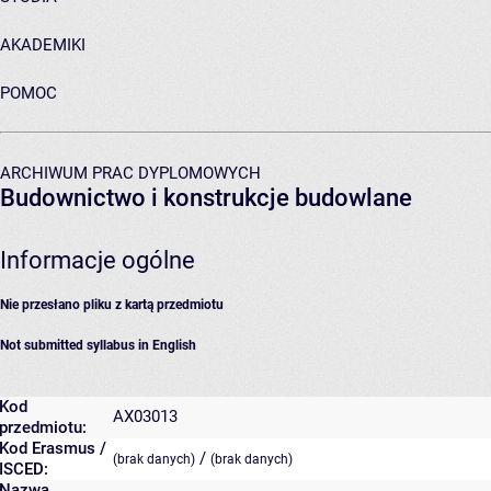
AKADEMIKI
POMOC
ARCHIWUM PRAC DYPLOMOWYCH
Budownictwo i konstrukcje budowlane
Informacje ogólne
Nie przesłano pliku z kartą przedmiotu
Not submitted syllabus in English
Kod
AX03013
przedmiotu:
Kod Erasmus /
/
(brak danych)
(brak danych)
ISCED:
Nazwa