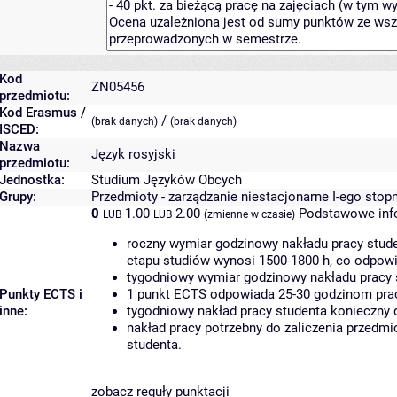
Kod
ZN05456
przedmiotu:
Kod Erasmus /
/
(brak danych)
(brak danych)
ISCED:
Nazwa
Język rosyjski
przedmiotu:
Jednostka:
Studium Języków Obcych
Grupy:
Przedmioty - zarządzanie niestacjonarne I-ego stop
0
1.00
2.00
Podstawowe inf
LUB
LUB
(zmienne w czasie)
roczny wymiar godzinowy nakładu pracy stude
etapu studiów wynosi 1500-1800 h, co odpow
tygodniowy wymiar godzinowy nakładu pracy 
Punkty ECTS i
1 punkt ECTS odpowiada 25-30 godzinom pracy
inne:
tygodniowy nakład pracy studenta konieczny 
nakład pracy potrzebny do zaliczenia przedm
studenta.
zobacz reguły punktacji