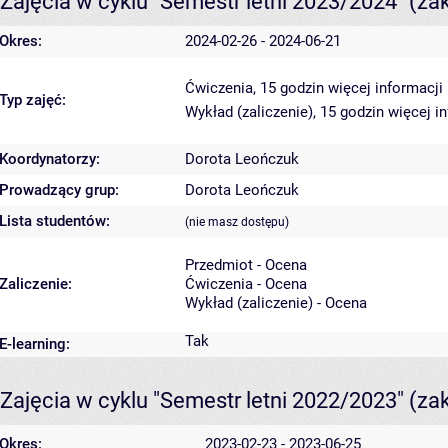
Zajęcia w cyklu "Semestr letni 2023/2024"
(za
Okres:
2024-02-26 - 2024-06-21
Ćwiczenia, 15 godzin
więcej informacji
Typ zajęć:
Wykład (zaliczenie), 15 godzin
więcej i
Koordynatorzy:
Dorota Leończuk
Prowadzący grup:
Dorota Leończuk
Lista studentów:
(nie masz dostępu)
Przedmiot - Ocena
Zaliczenie:
Ćwiczenia - Ocena
Wykład (zaliczenie) - Ocena
Tak
E-learning:
Zajęcia w cyklu "Semestr letni 2022/2023"
(za
Okres:
2023-02-23 - 2023-06-25