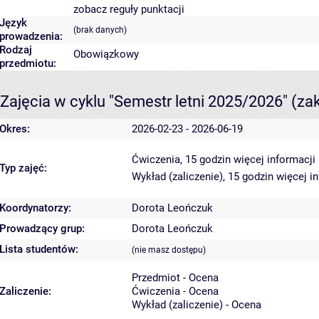
zobacz reguły punktacji
Język
(brak danych)
prowadzenia:
Rodzaj
Obowiązkowy
przedmiotu:
Zajęcia w cyklu "Semestr letni 2025/2026"
(za
Okres:
2026-02-23 - 2026-06-19
Ćwiczenia, 15 godzin
więcej informacji
Typ zajęć:
Wykład (zaliczenie), 15 godzin
więcej i
Koordynatorzy:
Dorota Leończuk
Prowadzący grup:
Dorota Leończuk
Lista studentów:
(nie masz dostępu)
Przedmiot - Ocena
Zaliczenie:
Ćwiczenia - Ocena
Wykład (zaliczenie) - Ocena