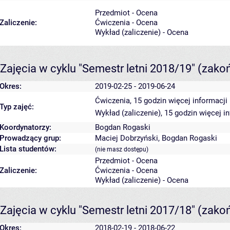
Przedmiot - Ocena
Zaliczenie:
Ćwiczenia - Ocena
Wykład (zaliczenie) - Ocena
Zajęcia w cyklu "Semestr letni 2018/19"
(zako
Okres:
2019-02-25 - 2019-06-24
Ćwiczenia, 15 godzin
więcej informacji
Typ zajęć:
Wykład (zaliczenie), 15 godzin
więcej i
Koordynatorzy:
Bogdan Rogaski
Prowadzący grup:
Maciej Dobrzyński
,
Bogdan Rogaski
Lista studentów:
(nie masz dostępu)
Przedmiot - Ocena
Zaliczenie:
Ćwiczenia - Ocena
Wykład (zaliczenie) - Ocena
Zajęcia w cyklu "Semestr letni 2017/18"
(zako
Okres:
2018-02-19 - 2018-06-22