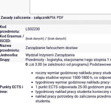
Zasady zaliczenia - załącznik
Plik PDF
Kod
LS02230
przedmiotu:
Kod Erasmus /
/
(brak danych)
(brak danych)
ISCED:
Nazwa
Zarządzanie łańcuchem dostaw
przedmiotu:
Jednostka:
Wydział Inżynierii Zarządzania
Grupy:
Przedmioty - logistyka, stacjonarne I-ego stopnia 1
0
3.00 (w zależności od programu)
Podstawowe 
LUB
roczny wymiar godzinowy nakładu pracy stude
etapu studiów wynosi 1500-1800 h, co odpow
tygodniowy wymiar godzinowy nakładu pracy 
Punkty ECTS i
1 punkt ECTS odpowiada 25-30 godzinom pracy
inne:
tygodniowy nakład pracy studenta konieczny 
nakład pracy potrzebny do zaliczenia przedm
studenta.