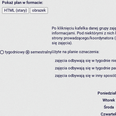
Pokaż plan w formacie:
HTML (stary)
obrazek
Po kliknięciu kafelka danej grupy za
informacjami. Pod niektórymi z nich k
strony prowadzącego/koordynatora (
się zajęcia).
Użyte na planie oznaczenia:
tygodniowy
semestralny
zajęcia odbywają się w tygodnie ni
zajęcia odbywają się w tygodnie pa
zajęcia odbywają się w inny sposób
Poniedzia
Wtorek
Środa
Czwarte