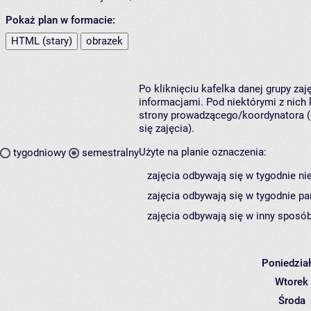
Pokaż plan w formacie:
HTML (stary)
obrazek
Po kliknięciu kafelka danej grupy za
informacjami. Pod niektórymi z nich k
strony prowadzącego/koordynatora (
się zajęcia).
Użyte na planie oznaczenia:
tygodniowy
semestralny
zajęcia odbywają się w tygodnie ni
zajęcia odbywają się w tygodnie pa
zajęcia odbywają się w inny sposób
Poniedzia
Wtorek
Środa