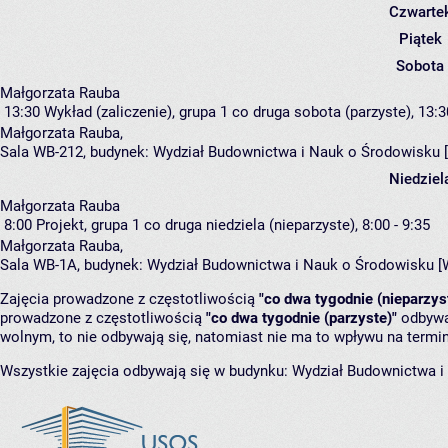
Czwarte
Piątek
Sobota
Małgorzata Rauba
13:30
Wykład (zaliczenie), grupa 1
co druga sobota (parzyste), 13:3
Małgorzata Rauba
,
Sala WB-212,
budynek:
Wydział Budownictwa i Nauk o Środowisku 
Niedziel
Małgorzata Rauba
8:00
Projekt, grupa 1
co druga niedziela (nieparzyste), 8:00 - 9:35
Małgorzata Rauba
,
Sala WB-1A,
budynek:
Wydział Budownictwa i Nauk o Środowisku [
Zajęcia prowadzone z częstotliwością
"co dwa tygodnie (nieparzys
prowadzone z częstotliwością
"co dwa tygodnie (parzyste)"
odbywaj
wolnym, to nie odbywają się, natomiast nie ma to wpływu na termin
Wszystkie zajęcia odbywają się w budynku:
Wydział Budownictwa i