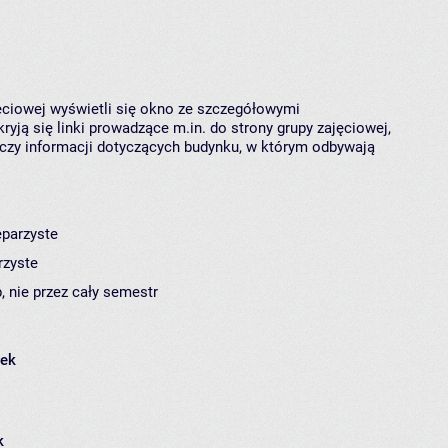
jęciowej wyświetli się okno ze szczegółowymi
ryją się linki prowadzące m.in. do strony grupy zajęciowej,
czy informacji dotyczących budynku, w którym odbywają
eparzyste
rzyste
, nie przez cały semestr
łek
k