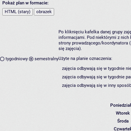
Pokaż plan w formacie:
HTML (stary)
obrazek
Po kliknięciu kafelka danej grupy za
informacjami. Pod niektórymi z nich k
strony prowadzącego/koordynatora (
się zajęcia).
Użyte na planie oznaczenia:
tygodniowy
semestralny
zajęcia odbywają się w tygodnie ni
zajęcia odbywają się w tygodnie pa
zajęcia odbywają się w inny sposób
Poniedzia
Wtorek
Środa
Czwarte