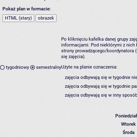
Pokaż plan w formacie:
HTML (stary)
obrazek
Po kliknięciu kafelka danej grupy za
informacjami. Pod niektórymi z nich k
strony prowadzącego/koordynatora (
się zajęcia).
Użyte na planie oznaczenia:
tygodniowy
semestralny
zajęcia odbywają się w tygodnie ni
zajęcia odbywają się w tygodnie pa
zajęcia odbywają się w inny sposób
Poniedzia
Wtorek
Środa