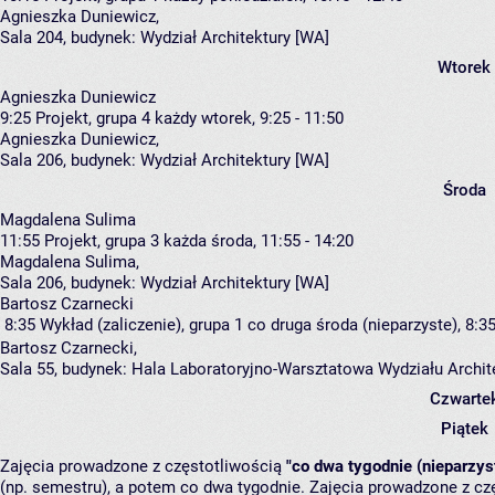
Agnieszka Duniewicz
,
Sala 204,
budynek:
Wydział Architektury [WA]
Wtorek
Agnieszka Duniewicz
9:25
Projekt, grupa 4
każdy wtorek, 9:25 - 11:50
Agnieszka Duniewicz
,
Sala 206,
budynek:
Wydział Architektury [WA]
Środa
Magdalena Sulima
11:55
Projekt, grupa 3
każda środa, 11:55 - 14:20
Magdalena Sulima
,
Sala 206,
budynek:
Wydział Architektury [WA]
Bartosz Czarnecki
8:35
Wykład (zaliczenie), grupa 1
co druga środa (nieparzyste), 8:35
Bartosz Czarnecki
,
Sala 55,
budynek:
Hala Laboratoryjno-Warsztatowa Wydziału Archi
Czwarte
Piątek
Zajęcia prowadzone z częstotliwością
"co dwa tygodnie (nieparzys
(np. semestru), a potem co dwa tygodnie. Zajęcia prowadzone z cz