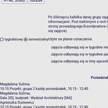
HTML (stary)
obrazek
Po kliknięciu kafelka danej grupy za
informacjami. Pod niektórymi z nich k
strony prowadzącego/koordynatora (
się zajęcia).
Użyte na planie oznaczenia:
tygodniowy
semestralny
zajęcia odbywają się w tygodnie ni
zajęcia odbywają się w tygodnie pa
zajęcia odbywają się w inny sposób
Poniedzia
Magdalena Sulima
10:15
Projekt, grupa 2
każdy poniedziałek, 10:15 - 12:40
Magdalena Sulima
,
Sala 202,
budynek:
Wydział Architektury [WA]
Agnieszka Duniewicz
10:15
Projekt, grupa 1
każdy poniedziałek, 10:15 - 12:40