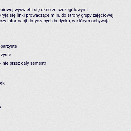
jęciowej wyświetli się okno ze szczegółowymi
ryją się linki prowadzące m.in. do strony grupy zajęciowej,
czy informacji dotyczących budynku, w którym odbywają
eparzyste
rzyste
, nie przez cały semestr
łek
k