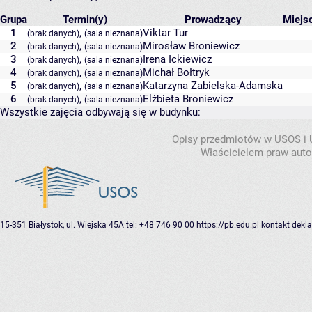
Grupa
Termin(y)
Prowadzący
Miejs
1
,
Viktar Tur
(brak danych)
(sala nieznana)
2
,
Mirosław Broniewicz
(brak danych)
(sala nieznana)
3
,
Irena Ickiewicz
(brak danych)
(sala nieznana)
4
,
Michał Bołtryk
(brak danych)
(sala nieznana)
5
,
Katarzyna Zabielska-Adamska
(brak danych)
(sala nieznana)
6
,
Elżbieta Broniewicz
(brak danych)
(sala nieznana)
Wszystkie zajęcia odbywają się w budynku:
Opisy przedmiotów w USOS i
Właścicielem praw autor
15-351 Białystok, ul. Wiejska 45A
tel: +48 746 90 00
https://pb.edu.pl
kontakt
dekla