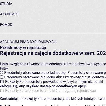
STUDIA
AKADEMIKI
POMOC
ARCHIWUM PRAC DYPLOMOWYCH
Przedmioty w rejestracji
Rejestracja na zajęcia dodatkowe w sem. 20
Lista uwzględnia również te przedmioty, które są chwilowo wyłączone
Filtry
Przedmioty oferowane przez jednostkę:
Przedmioty oferowane pr
Przedmioty oferowane dla jednostki:
Przedmioty dla studentów w
Pokaż tylko przedmioty prowadzone w języku innym niż polski
Zaloguj się, aby uzyskać dostęp do dodatkowych opcji
Pokaż tylko te przedmioty, na które mogę się rejestrować
Konkretniej - pokazuj tylko te przedmioty, dla których istnieje otw