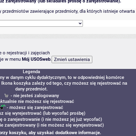
ż zarejestrowany (lub składałeś prośbę o zarejestrowanie).
przedmiotów zawierające przedmioty, dla których istnieje otwarta 
o rejestracji i zajęciach
ncje w menu
Mój USOSweb
.
Legenda
ony w danym cyklu dydaktycznym, to w odpowiedniej komórce
y. Ikona koszyka zależy od tego, czy możesz się rejestrować na
dany przedmiot.
- nie jesteś zalogowany
aktualnie nie możesz się rejestrować
- możesz się zarejestrować
z się wyrejestrować (lub wycofać prośbę)
ę o zarejestrowanie (i nie możesz jej już wycofać)
ie zarejestrowany (i nie możesz się wyrejestrować)
i" przy koszyku, aby uzyskać dodatkowe informacje.