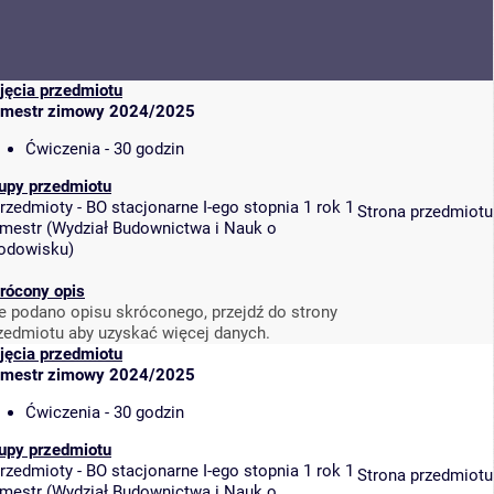
jęcia przedmiotu
mestr zimowy 2024/2025
Ćwiczenia - 30 godzin
upy przedmiotu
rzedmioty - BO stacjonarne I-ego stopnia 1 rok 1
Strona przedmiotu
mestr
(
Wydział Budownictwa i Nauk o
odowisku
)
rócony opis
e podano opisu skróconego, przejdź do strony
zedmiotu aby uzyskać więcej danych.
jęcia przedmiotu
mestr zimowy 2024/2025
Ćwiczenia - 30 godzin
upy przedmiotu
rzedmioty - BO stacjonarne I-ego stopnia 1 rok 1
Strona przedmiotu
mestr
(
Wydział Budownictwa i Nauk o