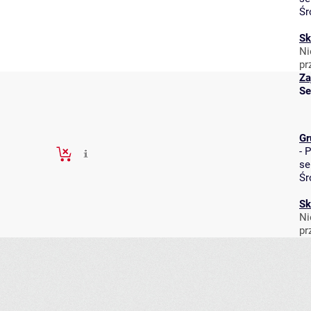
Śr
Sk
Ni
pr
Za
Se
Gr
-
P
se
Śr
Sk
Ni
pr