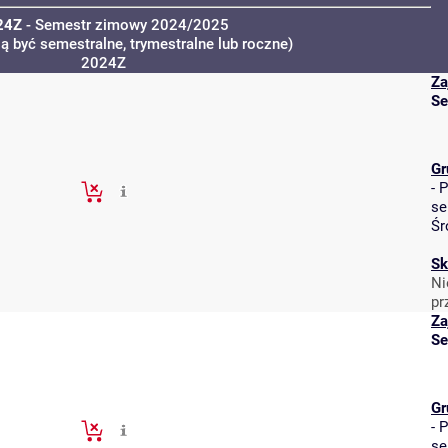
24Z
- Semestr zimowy 2024/2025
ą być semestralne, trymestralne lub roczne)
2024Z
Za
Se
Gr
-
P
se
Śr
Sk
Ni
pr
Za
Se
Gr
-
P
se