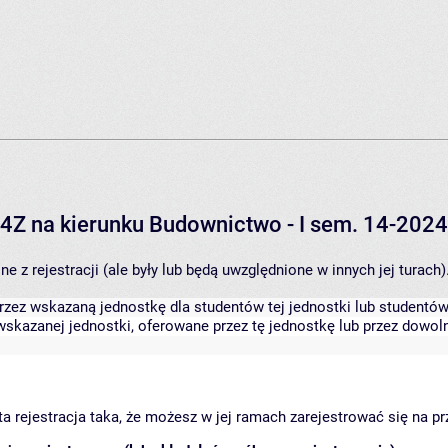
24Z na kierunku Budownictwo - I sem. 14-20
 z rejestracji (ale były lub będą uwzględnione w innych jej turach)
zez wskazaną jednostkę dla studentów tej jednostki lub studentów 
skazanej jednostki, oferowane przez tę jednostkę lub przez dowoln
arta rejestracja taka, że możesz w jej ramach zarejestrować się na p