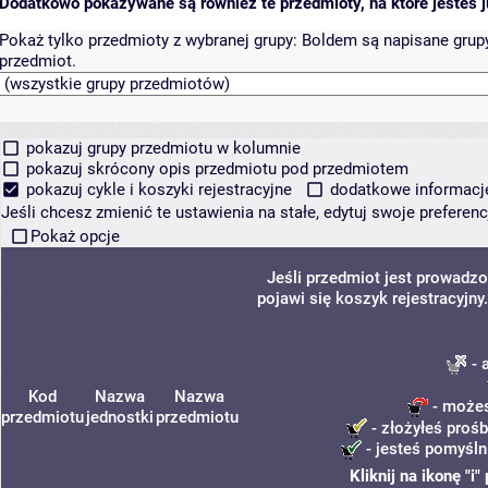
Dodatkowo pokazywane są również te przedmioty, na które jesteś ju
Pokaż tylko przedmioty z wybranej grupy:
Boldem są napisane grupy 
przedmiot.
pokazuj grupy przedmiotu w kolumnie
pokazuj skrócony opis przedmiotu pod przedmiotem
pokazuj cykle i koszyki rejestracyjne
dodatkowe informacje 
Jeśli chcesz zmienić te ustawienia na stałe, edytuj swoje prefere
Pokaż opcje
Jeśli przedmiot jest prowadz
pojawi się koszyk rejestracyjn
- 
Kod
Nazwa
Nazwa
- możes
przedmiotu
jednostki
przedmiotu
- złożyłeś prośb
- jesteś pomyśln
Kliknij na ikonę "