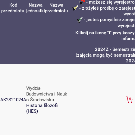
- możesz się wyrejestro
Kod
Nazwa
Nazwa
- złożyłeś prośbę o zarejest
przedmiotu
jednostki
przedmiotu
wyco
- jesteś pomyślnie zareje
wyrejest
Kliknij na ikonę "i" przy kos
inform
2024Z
- Semestr z
(zajęcia mogą być semestraln
202
Wydział
Budownictwa i Nauk
AK2S21024A
o Środowisku
Historia filozofii
(HES)