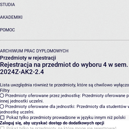
STUDIA
AKADEMIKI
POMOC
ARCHIWUM PRAC DYPLOMOWYCH
Przedmioty w rejestracji
Rejestracja na przedmiot do wyboru 4 w se
2024Z-AK2-2.4
Lista uwzględnia również te przedmioty, które są chwilowo wyłączone
Filtry
Przedmioty oferowane przez jednostkę:
Przedmioty oferowane pr
innej jednostki uczelni.
Przedmioty oferowane dla jednostki:
Przedmioty dla studentów w
jednostkę uczelni.
Pokaż tylko przedmioty prowadzone w języku innym niż polski
Zaloguj się, aby uzyskać dostęp do dodatkowych opcji
Pokaż tylko te przedmioty, na które mogę się rejestrować