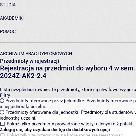
STUDIA
AKADEMIKI
POMOC
ARCHIWUM PRAC DYPLOMOWYCH
Przedmioty w rejestracji
Rejestracja na przedmiot do wyboru 4 w se
2024Z-AK2-2.4
Lista uwzględnia również te przedmioty, które są chwilowo wyłączone
Filtry
Przedmioty oferowane przez jednostkę:
Przedmioty oferowane pr
innej jednostki uczelni.
Przedmioty oferowane dla jednostki:
Przedmioty dla studentów w
jednostkę uczelni.
Pokaż tylko przedmioty prowadzone w języku innym niż polski
Zaloguj się, aby uzyskać dostęp do dodatkowych opcji
Pokaż tylko te przedmioty, na które mogę się rejestrować