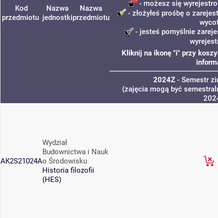
- możesz się wyrejestro
Kod
Nazwa
Nazwa
- złożyłeś prośbę o zarejest
przedmiotu
jednostki
przedmiotu
wyco
- jesteś pomyślnie zareje
wyrejest
Kliknij na ikonę "i" przy kos
inform
2024Z
- Semestr z
(zajęcia mogą być semestraln
202
Wydział
Budownictwa i Nauk
AK2S21024A
o Środowisku
Historia filozofii
(HES)