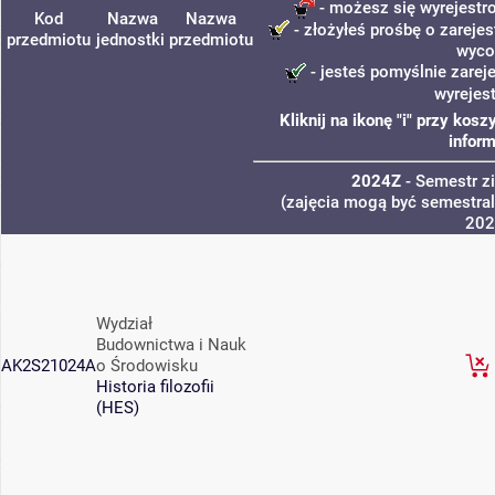
- możesz się wyrejestr
Kod
Nazwa
Nazwa
- złożyłeś prośbę o zarejes
przedmiotu
jednostki
przedmiotu
wyco
- jesteś pomyślnie zarej
wyrejes
Kliknij na ikonę "i" przy ko
inform
2024Z
- Semestr 
(zajęcia mogą być semestraln
202
Wydział
Budownictwa i Nauk
AK2S21024A
o Środowisku
Historia filozofii
(HES)