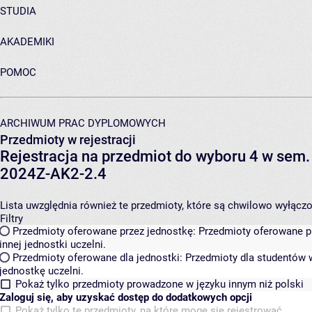
STUDIA
AKADEMIKI
POMOC
ARCHIWUM PRAC DYPLOMOWYCH
Przedmioty w rejestracji
Rejestracja na przedmiot do wyboru 4 w se
2024Z-AK2-2.4
Lista uwzględnia również te przedmioty, które są chwilowo wyłączone
Filtry
Przedmioty oferowane przez jednostkę:
Przedmioty oferowane pr
innej jednostki uczelni.
Przedmioty oferowane dla jednostki:
Przedmioty dla studentów w
jednostkę uczelni.
Pokaż tylko przedmioty prowadzone w języku innym niż polski
Zaloguj się, aby uzyskać dostęp do dodatkowych opcji
Pokaż tylko te przedmioty, na które mogę się rejestrować