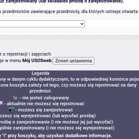
ż zarejestrowany (lub składałeś prośbę o zarejestrowanie).
przedmiotów zawierające przedmioty, dla których istnieje otwarta 
o rejestracji i zajęciach
ncje w menu
Mój USOSweb
.
Legenda
zony w danym cyklu dydaktycznym, to w odpowiedniej komórce poja
 Ikona koszyka zależy od tego, czy możesz się rejestrować na dany
przedmiot.
- nie jesteś zalogowany
- aktualnie nie możesz się rejestrować
- możesz się zarejestrować
ożesz się wyrejestrować (lub wycofać prośbę)
rośbę o zarejestrowanie (i nie możesz jej już wycofać)
yślnie zarejestrowany (i nie możesz się wyrejestrować)
nę "i" przy koszyku, aby uzyskać dodatkowe informacje.