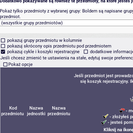
Dodatkowo pokazywane są również te przedmioty, na które jesteś ju
Pokaż tylko przedmioty z wybranej grupy:
Boldem są napisane grupy 
przedmiot.
pokazuj grupy przedmiotu w kolumnie
pokazuj skrócony opis przedmiotu pod przedmiotem
pokazuj cykle i koszyki rejestracyjne
dodatkowe informacje 
Jeśli chcesz zmienić te ustawienia na stałe, edytuj swoje prefere
Pokaż opcje
Jeśli przedmiot jest prowad
się koszyk rejestracyjny.
Kod
Nazwa
Nazwa
- m
przedmiotu
jednostki
przedmiotu
- złożyłeś p
- jesteś pom
Kliknij na iko