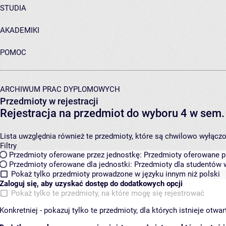
STUDIA
AKADEMIKI
POMOC
ARCHIWUM PRAC DYPLOMOWYCH
Przedmioty w rejestracji
Rejestracja na przedmiot do wyboru 4 w se
Lista uwzględnia również te przedmioty, które są chwilowo wyłączone
Filtry
Przedmioty oferowane przez jednostkę:
Przedmioty oferowane pr
Przedmioty oferowane dla jednostki:
Przedmioty dla studentów w
Pokaż tylko przedmioty prowadzone w języku innym niż polski
Zaloguj się, aby uzyskać dostęp do dodatkowych opcji
Pokaż tylko te przedmioty, na które mogę się rejestrować
Konkretniej - pokazuj tylko te przedmioty, dla których istnieje otw