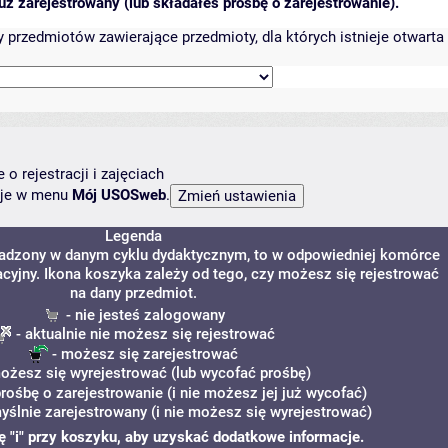
ż zarejestrowany (lub składałeś prośbę o zarejestrowanie).
przedmiotów zawierające przedmioty, dla których istnieje otwarta 
o rejestracji i zajęciach
ncje w menu
Mój USOSweb
.
Legenda
owadzony w danym cyklu dydaktycznym, to w odpowiedniej komórce
acyjny. Ikona koszyka zależy od tego, czy możesz się rejestrować
na dany przedmiot.
- nie jesteś zalogowany
- aktualnie nie możesz się rejestrować
- możesz się zarejestrować
ożesz się wyrejestrować (lub wycofać prośbę)
prośbę o zarejestrowanie (i nie możesz jej już wycofać)
yślnie zarejestrowany (i nie możesz się wyrejestrować)
nę "i" przy koszyku, aby uzyskać dodatkowe informacje.