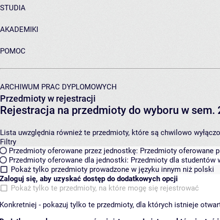
STUDIA
AKADEMIKI
POMOC
ARCHIWUM PRAC DYPLOMOWYCH
Przedmioty w rejestracji
Rejestracja na przedmioty do wyboru w sem. 
Lista uwzględnia również te przedmioty, które są chwilowo wyłączone
Filtry
Przedmioty oferowane przez jednostkę:
Przedmioty oferowane pr
Przedmioty oferowane dla jednostki:
Przedmioty dla studentów w
Pokaż tylko przedmioty prowadzone w języku innym niż polski
Zaloguj się, aby uzyskać dostęp do dodatkowych opcji
Pokaż tylko te przedmioty, na które mogę się rejestrować
Konkretniej - pokazuj tylko te przedmioty, dla których istnieje otw