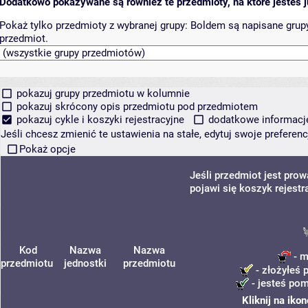
Dodatkowo pokazywane są również te przedmioty, na które jesteś ju
Pokaż tylko przedmioty z wybranej grupy:
Boldem są napisane grupy 
przedmiot.
pokazuj grupy przedmiotu w kolumnie
pokazuj skrócony opis przedmiotu pod przedmiotem
pokazuj cykle i koszyki rejestracyjne
dodatkowe informacje 
Jeśli chcesz zmienić te ustawienia na stałe, edytuj swoje prefere
Pokaż opcje
Jeśli przedmiot jest pr
pojawi się koszyk rejestr
Kod
Nazwa
Nazwa
- m
przedmiotu
jednostki
przedmiotu
- złożyłeś 
- jesteś pom
Kliknij na iko