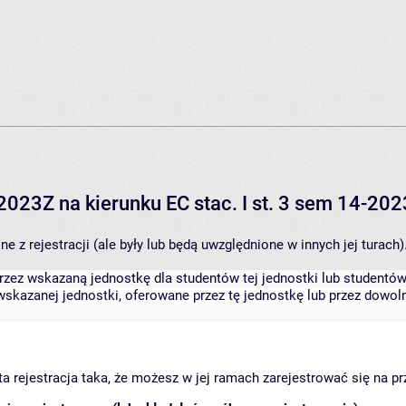
2023Z na kierunku EC stac. I st. 3 sem 14-20
 z rejestracji (ale były lub będą uwzględnione w innych jej turach)
zez wskazaną jednostkę dla studentów tej jednostki lub studentów 
skazanej jednostki, oferowane przez tę jednostkę lub przez dowoln
arta rejestracja taka, że możesz w jej ramach zarejestrować się na p