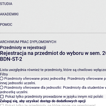
STUDIA
AKADEMIKI
POMOC
ARCHIWUM PRAC DYPLOMOWYCH
Przedmioty w rejestracji
Rejestracja na przedmiot do wyboru w sem. 2
BDN-ST-2
Lista uwzględnia również te przedmioty, które są chwilowo wyłączone
Filtry
Przedmioty oferowane przez jednostkę:
Przedmioty oferowane pr
innej jednostki uczelni.
Przedmioty oferowane dla jednostki:
Przedmioty dla studentów w
jednostkę uczelni.
Pokaż tylko przedmioty prowadzone w języku innym niż polski
Zaloguj się, aby uzyskać dostęp do dodatkowych opcji
Pokaż tylko te przedmioty, na które mogę się rejestrować