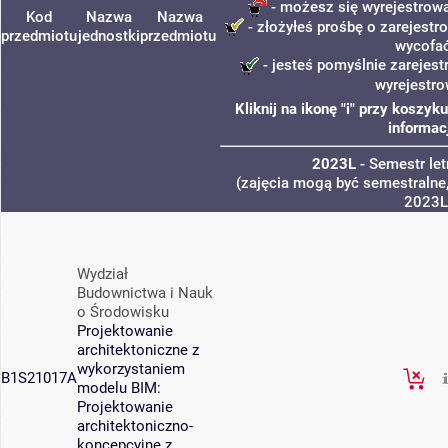
- możesz się wyrejestrowa
Kod
Nazwa
Nazwa
- złożyłeś prośbę o zarejestro
przedmiotu
jednostki
przedmiotu
wycofa
- jesteś pomyślnie zarejest
wyrejestro
Kliknij na ikonę "i" przy koszy
informac
2023L
- Semestr le
(zajęcia mogą być semestralne,
2023L
Wydział
Budownictwa i Nauk
o Środowisku
Projektowanie
architektoniczne z
wykorzystaniem
B1S21017A
modelu BIM:
Projektowanie
architektoniczno-
koncepcyjne z